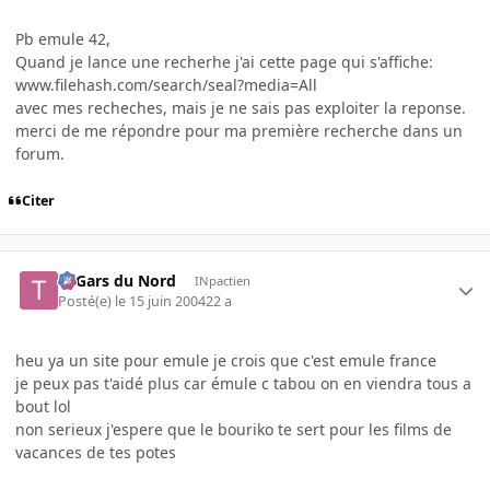
Pb emule 42,
Quand je lance une recherhe j'ai cette page qui s'affiche:
www.filehash.com/search/seal?media=All
avec mes recheches, mais je ne sais pas exploiter la reponse.
merci de me répondre pour ma première recherche dans un
forum.
Citer
Ti Gars du Nord
INpactien
Posté(e)
le 15 juin 2004
22 a
heu ya un site pour emule je crois que c'est emule france
je peux pas t'aidé plus car émule c tabou on en viendra tous a
bout lol
non serieux j'espere que le bouriko te sert pour les films de
vacances de tes potes