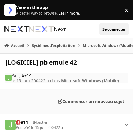
Aller au contenu
View in the app
×
Di
A better way to browse.
Learn more
.
Next
Se connecter
Accueil
Systèmes d'exploitation
Microsoft Windows (Mobile
[LOGICIEL] pb emule 42
Par
jibe14
le 15 juin 2004
22 a
dans
Microsoft Windows (Mobile)
Commencer un nouveau sujet
jibe14
INpactien
Posté(e)
le 15 juin 2004
22 a