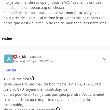
moi je commande sur openjl pour le WC ( sauf si ils ont pas
mais bon ils ont beaucoup de choix )
Sinon 230€ c'est pas grand chose
, mon futur WC yen a
pour près de 1000€ ( j'ai éstimé le prix des trois plus gros rad
parce que c'est de la récup de rad de moissoneuses batteuses
)
Citer
Alex_83
INpactien
Posté(e)
le 15 juin 2004
22 a
AUTEUR
1000 euros mdr
ça va jmen tire pas mal, du bon matos, A-1 HV2, AP700, rad
Ice pro, GPU, tuyausx, embouts,liquide.
au fait pour le air tap, je sais pas quoi prendre,c'est vraiment
crucial le choix, ou n'importe ça va (dans la limite du
rasonnable)
sinon je pensais au homemade