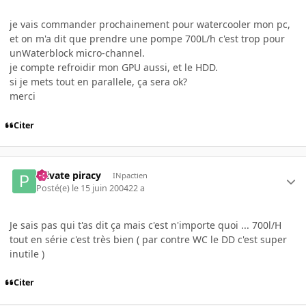
je vais commander prochainement pour watercooler mon pc,
et on m'a dit que prendre une pompe 700L/h c'est trop pour
unWaterblock micro-channel.
je compte refroidir mon GPU aussi, et le HDD.
si je mets tout en parallele, ça sera ok?
merci
Citer
Private piracy
INpactien
Posté(e)
le 15 juin 2004
22 a
Je sais pas qui t'as dit ça mais c'est n'importe quoi ... 700l/H
tout en série c'est très bien ( par contre WC le DD c'est super
inutile )
Citer