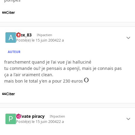
Citer
Alex_83
INpactien
Posté(e)
le 15 juin 2004
22 a
AUTEUR
franchement quand je l'ai vue j'ai halluciné
tu commande ou? je pensais a openjl, mais je connais pas
ça a l'air vraiment clean.
mais bon le total y'en a pour 230 euros
Citer
Private piracy
INpactien
Posté(e)
le 15 juin 2004
22 a