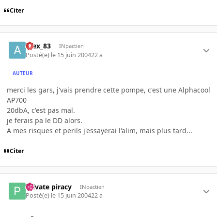
Citer
Alex_83
INpactien
Posté(e)
le 15 juin 2004
22 a
AUTEUR
merci les gars, j'vais prendre cette pompe, c'est une Alphacool
AP700
20dbA, c'est pas mal.
je ferais pa le DD alors.
A mes risques et perils j'essayerai l'alim, mais plus tard...
Citer
Private piracy
INpactien
Posté(e)
le 15 juin 2004
22 a