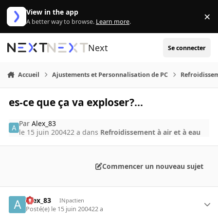
Aller au contenu
View in the app
×
Di
A better way to browse.
Learn more
.
Next
Se connecter
Accueil
Ajustements et Personnalisation de PC
Refroidissem
es-ce que ça va exploser?...
Par
Alex_83
le 15 juin 2004
22 a
dans
Refroidissement à air et à eau
Commencer un nouveau sujet
Alex_83
INpactien
Posté(e)
le 15 juin 2004
22 a