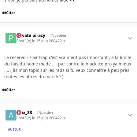
Citer
Private piracy
INpactien
Posté(e)
le 15 juin 2004
22 a
Le reservoir / air trap c'est vraiment pas important , a la limite
du fais du home made .... par contre le black ice pro ya mieux
.... ( lis mon topic sur les rads si tu veux connaitre à peu près
toutes les offres du marché )
Citer
Alex_83
INpactien
Posté(e)
le 15 juin 2004
22 a
AUTEUR