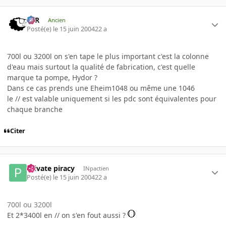
KzR
Ancien
Posté(e)
le 15 juin 2004
22 a
700l ou 3200l on s'en tape le plus important c'est la colonne
d'eau mais surtout la qualité de fabrication, c'est quelle
marque ta pompe, Hydor ?
Dans ce cas prends une Eheim1048 ou même une 1046
le // est valable uniquement si les pdc sont équivalentes pour
chaque branche
Citer
Private piracy
INpactien
Posté(e)
le 15 juin 2004
22 a
700l ou 3200l
Et 2*3400l en // on s'en fout aussi ?