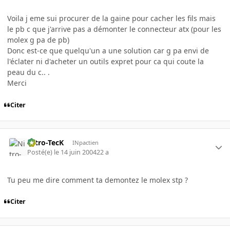
Voila j eme sui procurer de la gaine pour cacher les fils mais
le pb c que j'arrive pas a démonter le connecteur atx (pour les
molex g pa de pb)
Donc est-ce que quelqu'un a une solution car g pa envi de
l'éclater ni d'acheter un outils expret pour ca qui coute la
peau du c.. .
Merci
Citer
Nitro-TecK
INpactien
Posté(e)
le 14 juin 2004
22 a
Tu peu me dire comment ta demontez le molex stp ?
Citer