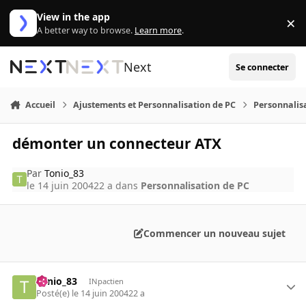
Aller au contenu
View in the app
×
Di
A better way to browse.
Learn more
.
Next
Se connecter
Accueil
Ajustements et Personnalisation de PC
Personnalis
démonter un connecteur ATX
Par
Tonio_83
le 14 juin 2004
22 a
dans
Personnalisation de PC
Commencer un nouveau sujet
Tonio_83
INpactien
Posté(e)
le 14 juin 2004
22 a