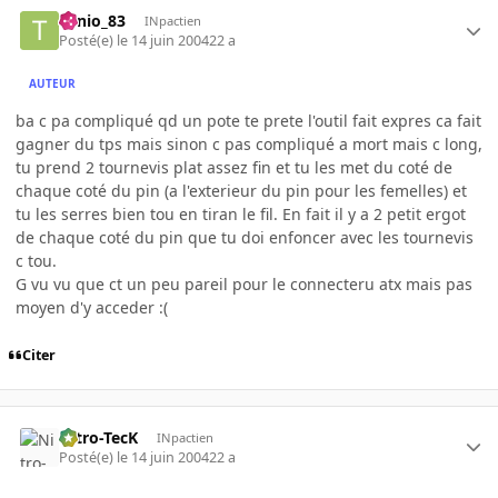
Tonio_83
INpactien
Posté(e)
le 14 juin 2004
22 a
AUTEUR
ba c pa compliqué qd un pote te prete l'outil fait expres ca fait
gagner du tps mais sinon c pas compliqué a mort mais c long,
tu prend 2 tournevis plat assez fin et tu les met du coté de
chaque coté du pin (a l'exterieur du pin pour les femelles) et
tu les serres bien tou en tiran le fil. En fait il y a 2 petit ergot
de chaque coté du pin que tu doi enfoncer avec les tournevis
c tou.
G vu vu que ct un peu pareil pour le connecteru atx mais pas
moyen d'y acceder :(
Citer
Nitro-TecK
INpactien
Posté(e)
le 14 juin 2004
22 a