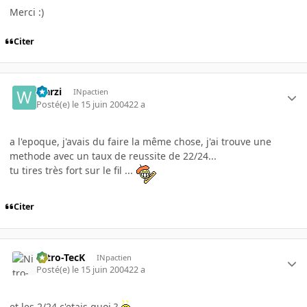
Merci :)
Citer
warzi
INpactien
Posté(e)
le 15 juin 2004
22 a
a l'epoque, j'avais du faire la même chose, j'ai trouve une
methode avec un taux de reussite de 22/24...
tu tires très fort sur le fil ...
Citer
Nitro-TecK
INpactien
Posté(e)
le 15 juin 2004
22 a
et les 2/24 c'etais quoi ?