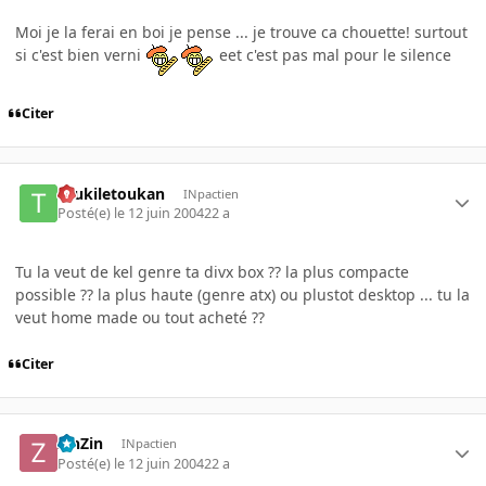
Moi je la ferai en boi je pense ... je trouve ca chouette! surtout
si c'est bien verni
eet c'est pas mal pour le silence
Citer
toukiletoukan
INpactien
Posté(e)
le 12 juin 2004
22 a
Tu la veut de kel genre ta divx box ?? la plus compacte
possible ?? la plus haute (genre atx) ou plustot desktop ... tu la
veut home made ou tout acheté ??
Citer
ZinZin
INpactien
Posté(e)
le 12 juin 2004
22 a