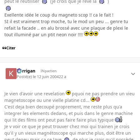
peut le reutiliser
(je crois que je rêve là
)
Exellente idée le coup du magneto scop !! ca le fait !
SI il est vraiment trop moche, tu le mod un peu ... genre tu
refait la facade .. en alu brossé avec une plaque de plexi le
tout illuminé par un ptit neon noir !!!!
Citer
korrigan
INpactien
Posté(e)
le 12 juin 2004
22 a
Je vien d'avoir une revelation
pquoi ne pas prendre un vieu
magnetoscope ou une vielle platine cd...
C'est deja bien decoupé proprement, me reste plus qu'a
integrer les elements dedans, et puis dans le genre machine
qui lit des films ont peut pas faire faire plus typique
Je v voir ce que je peut trouver chez moi qui trainen je crois
qu'il y un vieux magnétoscope qui marche plus, doit être un
peut degeu mais ça se lave
de plus je crois qu'il possède