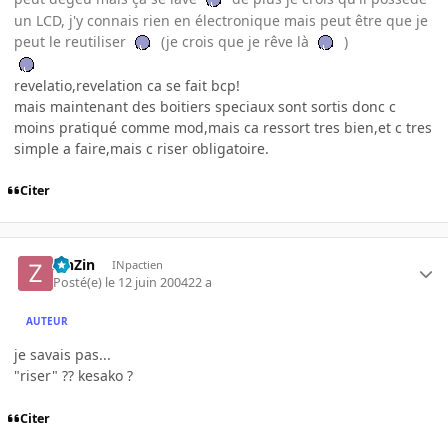
un LCD, j'y connais rien en électronique mais peut être que je
peut le reutiliser
(je crois que je rêve là
)
revelatio,revelation ca se fait bcp!
mais maintenant des boitiers speciaux sont sortis donc c
moins pratiqué comme mod,mais ca ressort tres bien,et c tres
simple a faire,mais c riser obligatoire.
Citer
ZinZin
INpactien
Posté(e)
le 12 juin 2004
22 a
AUTEUR
je savais pas...
"riser" ?? kesako ?
Citer