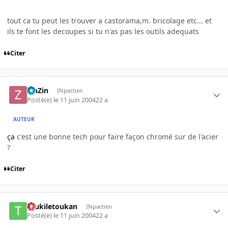
tout ca tu peut les trouver a castorama,m. bricolage etc... et
ils te font les decoupes si tu n'as pas les outils adequats
Citer
ZinZin
INpactien
Posté(e)
le 11 juin 2004
22 a
AUTEUR
ça
c'est une bonne tech pour faire façon chromé sur de l'acier
?
Citer
toukiletoukan
INpactien
Posté(e)
le 11 juin 2004
22 a