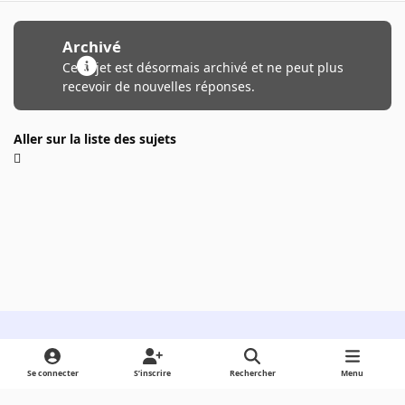
Archivé
Ce sujet est désormais archivé et ne peut plus
recevoir de nouvelles réponses.
Aller sur la liste des sujets
Light Mode
Dark Mode
System Preference
Se connecter
S’inscrire
Rechercher
Menu
Langue
Cookies