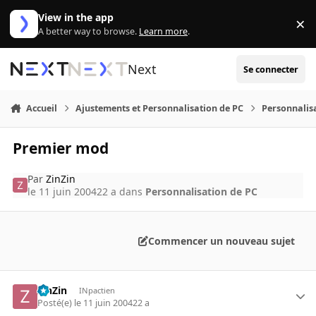
Aller au contenu
View in the app
×
Di
A better way to browse.
Learn more
.
Next
Se connecter
Accueil
Ajustements et Personnalisation de PC
Personnalis
Premier mod
Par
ZinZin
le 11 juin 2004
22 a
dans
Personnalisation de PC
Commencer un nouveau sujet
ZinZin
INpactien
Posté(e)
le 11 juin 2004
22 a