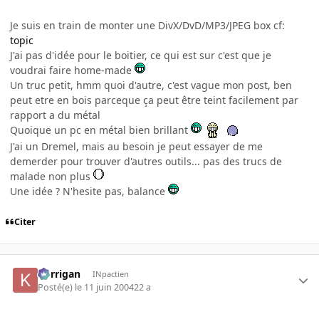
Je suis en train de monter une DivX/DvD/MP3/JPEG box cf:
topic
J'ai pas d'idée pour le boitier, ce qui est sur c'est que je
voudrai faire home-made
Un truc petit, hmm quoi d'autre, c'est vague mon post, ben
peut etre en bois parceque ça peut être teint facilement par
rapport a du métal
Quoique un pc en métal bien brillant
J'ai un Dremel, mais au besoin je peut essayer de me
demerder pour trouver d'autres outils... pas des trucs de
malade non plus
Une idée ? N'hesite pas, balance
Citer
korrigan
INpactien
Posté(e)
le 11 juin 2004
22 a