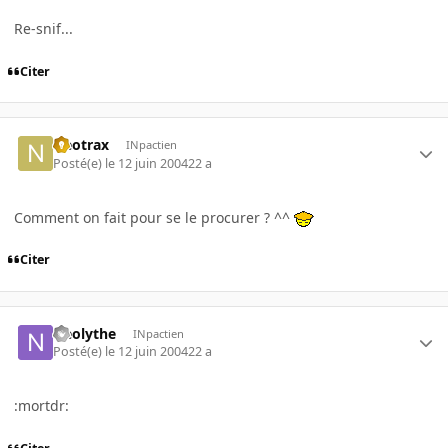
Re-snif...
Citer
Neotrax
INpactien
Posté(e)
le 12 juin 2004
22 a
Comment on fait pour se le procurer ? ^^
Citer
Neolythe
INpactien
Posté(e)
le 12 juin 2004
22 a
:mortdr: