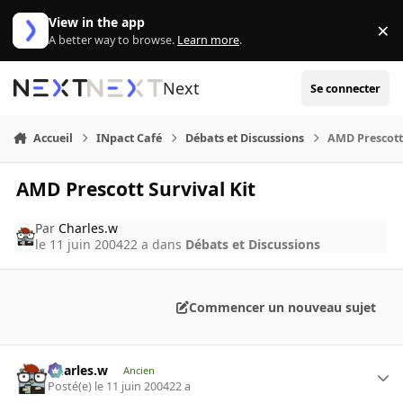
Aller au contenu
View in the app
×
Di
A better way to browse.
Learn more
.
Next
Se connecter
Accueil
INpact Café
Débats et Discussions
AMD Prescott 
AMD Prescott Survival Kit
Par
Charles.w
le 11 juin 2004
22 a
dans
Débats et Discussions
Commencer un nouveau sujet
Charles.w
Ancien
Posté(e)
le 11 juin 2004
22 a