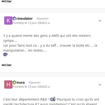
Citer
kikinoulator
INpactien
Posté(e)
le 13 juin 2004
22 a
il y a quand meme des gens a AMD qui ont des metiers
sympa....
car pour faire tout ca... y a du taff... trouver la boite etc.... la
manipulation... les textes....
Citer
Himura
INpactien
Posté(e)
le 13 juin 2004
22 a
C'est leur département R&D !
Pourquoi tu crois qu'ils ont
gardé l'architecture K7 aussi longtemps? C'est qu'ils étaient