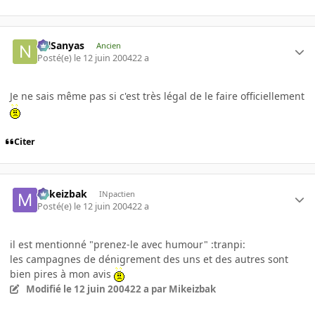
NilSanyas
Ancien
Posté(e)
le 12 juin 2004
22 a
Je ne sais même pas si c'est très légal de le faire officiellement
Citer
Mikeizbak
INpactien
Posté(e)
le 12 juin 2004
22 a
il est mentionné "prenez-le avec humour" :tranpi:
les campagnes de dénigrement des uns et des autres sont
bien pires à mon avis
Modifié
le 12 juin 2004
22 a
par Mikeizbak