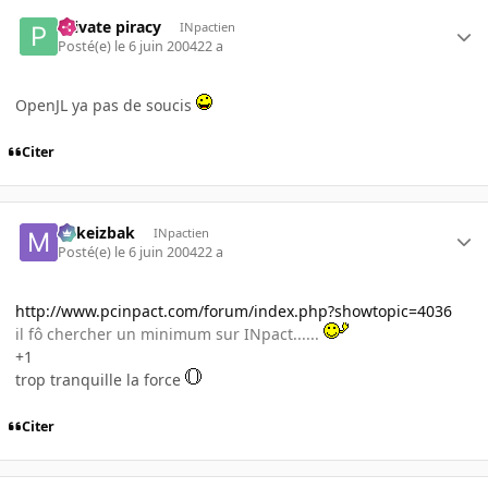
Private piracy
INpactien
Posté(e)
le 6 juin 2004
22 a
OpenJL ya pas de soucis
Citer
Mikeizbak
INpactien
Posté(e)
le 6 juin 2004
22 a
http://www.pcinpact.com/forum/index.php?showtopic=4036
il fô chercher un minimum sur INpact......
+1
trop tranquille la force
Citer