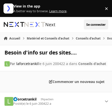
Aller au contenu
View in the app
×
Di
A better way to browse.
Learn more
.
Next
Se connecter
Accueil
Matériel et Conseils d'achat
Conseils d'achat
Bes
Besoin d'info sur des sites....
Par
laforcetrankil
le 6 juin 2004
22 a
dans
Conseils d'achat
Commencer un nouveau sujet
laforcetrankil
INpactien
Posté(e)
le 6 juin 2004
22 a