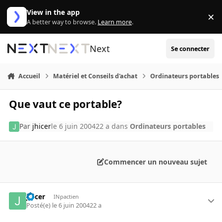
Aller au contenu
View in the app
×
Di
A better way to browse.
Learn more
.
Next
Se connecter
Accueil
Matériel et Conseils d'achat
Ordinateurs portables
Que vaut ce portable?
Par
jhicer
le 6 juin 2004
22 a
dans
Ordinateurs portables
Commencer un nouveau sujet
jhicer
INpactien
Posté(e)
le 6 juin 2004
22 a