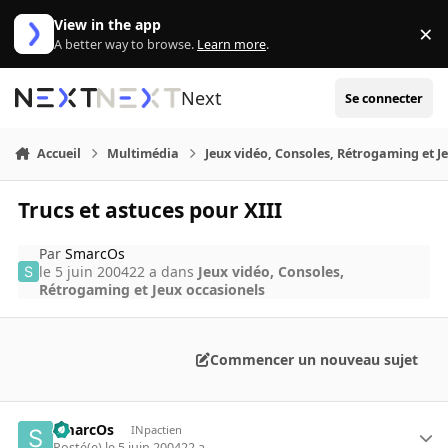
Aller au contenu
View in the app
×
Di
A better way to browse.
Learn more
.
Next
Se connecter
Accueil
Multimédia
Jeux vidéo, Consoles, Rétrogaming et J
Trucs et astuces pour XIII
Par
SmarcOs
le 5 juin 2004
22 a
dans
Jeux vidéo, Consoles,
Rétrogaming et Jeux occasionels
Commencer un nouveau sujet
SmarcOs
INpactien
Posté(e)
le 5 juin 2004
22 a