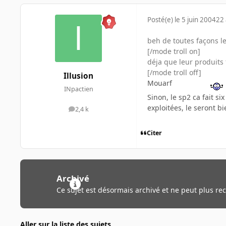
Posté(e)
le 5 juin 2004
22 
beh de toutes façons l
[/mode troll on]
déja que leur produits 
[/mode troll off]
Illusion
Mouarf
INpactien
Sinon, le sp2 ca fait si
exploitées, le seront bi
2,4 k
messages
Citer
Archivé
Ce sujet est désormais archivé et ne peut plus re
Aller sur la liste des sujets