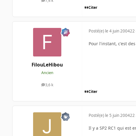
7,4 k
messages
Citer
Posté(e)
le 4 juin 2004
22 
Pour l'instant, c'est d
FilouLeHibou
Ancien
3,6 k
messages
Citer
Posté(e)
le 5 juin 2004
22 
Il y a SP2 RC1 qui est e