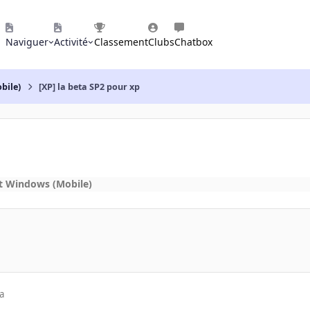
Naviguer
Activité
Classement
Clubs
Chatbox
bile)
[XP] la beta SP2 pour xp
t Windows (Mobile)
a