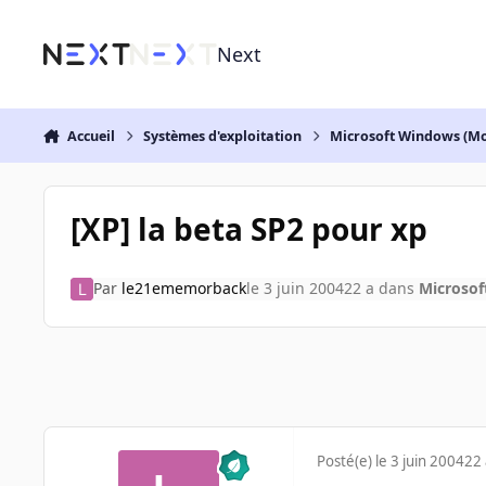
Aller au contenu
Next
Accueil
Systèmes d'exploitation
Microsoft Windows (Mo
[XP] la beta SP2 pour xp
Par
le21ememorback
le 3 juin 2004
22 a
dans
Microsof
Posté(e)
le 3 juin 2004
22 