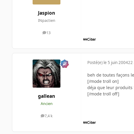
Jaspion
INpactien
13
messages
Citer
Posté(e)
le 5 juin 2004
22 
beh de toutes façons l
[/mode troll on]
déja que leur produits 
[/mode troll off]
gallean
Ancien
7,4 k
messages
Citer