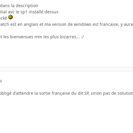
 dans la description
lial avc le sp1 installé dessus
hacké
atch est en anglais et ma version de windows est francaise, y aura
nt les bienvenues mm les plus bizarres... :/
a
obligé d'attendre la sortie française du dit SP, sinon pas de solutio