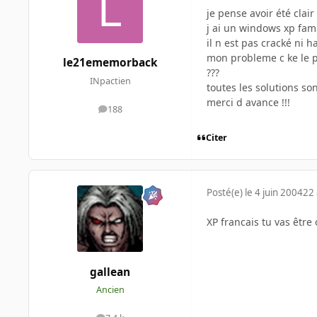
je pense avoir été clair
j ai un windows xp fami
il n est pas cracké ni 
mon probleme c ke le p
le21ememorback
???
INpactien
toutes les solutions so
merci d avance !!!
188
messages
Citer
Posté(e)
le 4 juin 2004
22 
XP francais tu vas être 
gallean
Ancien