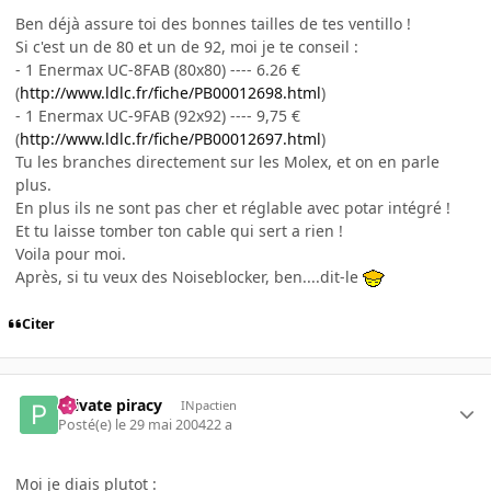
Ben déjà assure toi des bonnes tailles de tes ventillo !
Si c'est un de 80 et un de 92, moi je te conseil :
- 1 Enermax UC-8FAB (80x80) ---- 6.26 €
(
http://www.ldlc.fr/fiche/PB00012698.html
)
- 1 Enermax UC-9FAB (92x92) ---- 9,75 €
(
http://www.ldlc.fr/fiche/PB00012697.html
)
Tu les branches directement sur les Molex, et on en parle
plus.
En plus ils ne sont pas cher et réglable avec potar intégré !
Et tu laisse tomber ton cable qui sert a rien !
Voila pour moi.
Après, si tu veux des Noiseblocker, ben....dit-le
Citer
Private piracy
INpactien
Posté(e)
le 29 mai 2004
22 a
Moi je diais plutot :