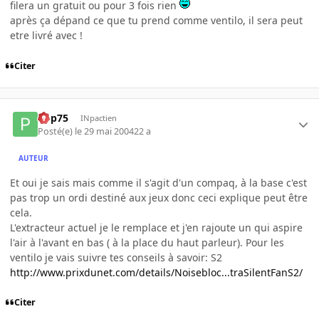
filera un gratuit ou pour 3 fois rien
après ça dépand ce que tu prend comme ventilo, il sera peut
etre livré avec !
Citer
Pop75
INpactien
Posté(e)
le 29 mai 2004
22 a
AUTEUR
Et oui je sais mais comme il s'agit d'un compaq, à la base c'est
pas trop un ordi destiné aux jeux donc ceci explique peut être
cela.
L'extracteur actuel je le remplace et j'en rajoute un qui aspire
l'air à l'avant en bas ( à la place du haut parleur). Pour les
ventilo je vais suivre tes conseils à savoir: S2
http://www.prixdunet.com/details/Noisebloc...traSilentFanS2/
Citer