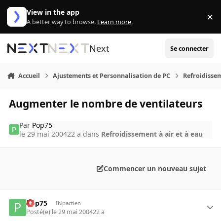
Aller au contenu
View in the app
×
Di
A better way to browse.
Learn more
.
Next
Se connecter
Accueil
Ajustements et Personnalisation de PC
Refroidissem
Augmenter le nombre de ventilateurs
Par
Pop75
le 29 mai 2004
22 a
dans
Refroidissement à air et à eau
Commencer un nouveau sujet
Pop75
INpactien
Posté(e)
le 29 mai 2004
22 a