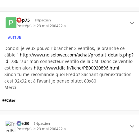
Pop75
INpactien
Posté(e)
le 29 mai 2004
22 a
AUTEUR
Donc si je veux pouvoir brancher 2 ventilos, je branche ce
câble "
http://www.noiselower.com/achat/produit_details.php?
id=736
"sur mon connecteur ventilo de la CM. Donc ce ventilo
est bien alors
http://www.ldlc.fr/fiche/PB00020896.html
Sinon tu me recomande quoi Fredb? Sachant qu'enextraction
c'est 92x92 et à l'avant je pense plutot 80x80
Merci
Citer
FredB
INpactien
Posté(e)
le 29 mai 2004
22 a