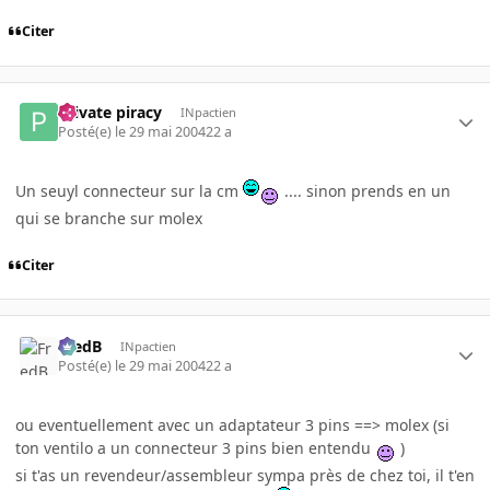
Citer
Private piracy
INpactien
Posté(e)
le 29 mai 2004
22 a
Un seuyl connecteur sur la cm
.... sinon prends en un
qui se branche sur molex
Citer
FredB
INpactien
Posté(e)
le 29 mai 2004
22 a
ou eventuellement avec un adaptateur 3 pins ==> molex (si
ton ventilo a un connecteur 3 pins bien entendu
)
si t'as un revendeur/assembleur sympa près de chez toi, il t'en