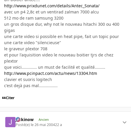
http://www.prixdunet.com/details/Antec_Sonata/
avec un p4 2,8c et un ventirad zalman 7000 alcu
512 mo de ram samsung 3200
un gros disque dur, why not le nouveau hitachi 300 ou 400
gigas
une carte video si possible en heat pipe, fait un topic pour
une carte video "silencieuse"
le graveur plextor 708
et pour l'aquisition video le nouveau boitier tjrs de chez
plextor
que voici............. un must de facilité et qualité.........
http://www.pcinpact.com/actu/news/13304.htm
clavier et suoris logitech
c'est dejà pas mal................
Citer
jackinow
Ancien
Posté(e)
le 26 mai 2004
22 a