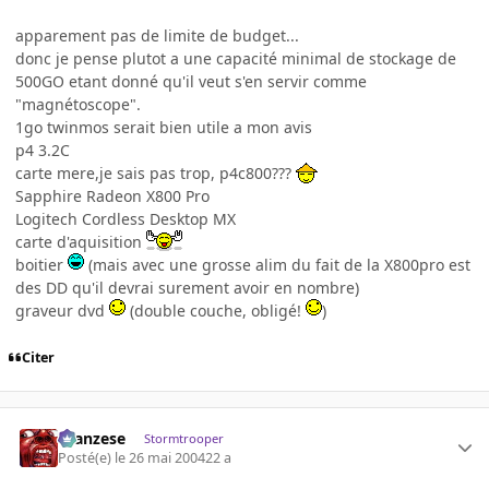
apparement pas de limite de budget...
donc je pense plutot a une capacité minimal de stockage de
500GO etant donné qu'il veut s'en servir comme
"magnétoscope".
1go twinmos serait bien utile a mon avis
p4 3.2C
carte mere,je sais pas trop, p4c800???
Sapphire Radeon X800 Pro
Logitech Cordless Desktop MX
carte d'aquisition
boitier
(mais avec une grosse alim du fait de la X800pro est
des DD qu'il devrai surement avoir en nombre)
graveur dvd
(double couche, obligé!
)
Citer
ilcanzese
Stormtrooper
Posté(e)
le 26 mai 2004
22 a