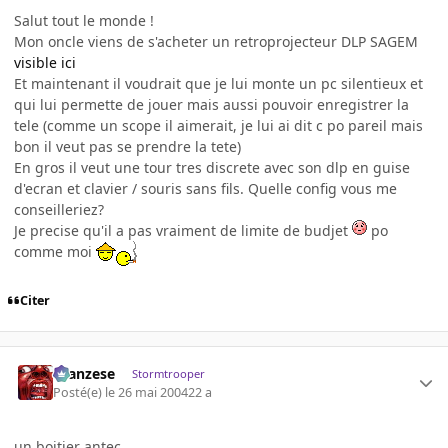
Salut tout le monde !
Mon oncle viens de s'acheter un retroprojecteur DLP SAGEM
visible ici
Et maintenant il voudrait que je lui monte un pc silentieux et
qui lui permette de jouer mais aussi pouvoir enregistrer la
tele (comme un scope il aimerait, je lui ai dit c po pareil mais
bon il veut pas se prendre la tete)
En gros il veut une tour tres discrete avec son dlp en guise
d'ecran et clavier / souris sans fils. Quelle config vous me
conseilleriez?
Je precise qu'il a pas vraiment de limite de budjet
po
comme moi
Citer
ilcanzese
Stormtrooper
Posté(e)
le 26 mai 2004
22 a
un boitier antec....