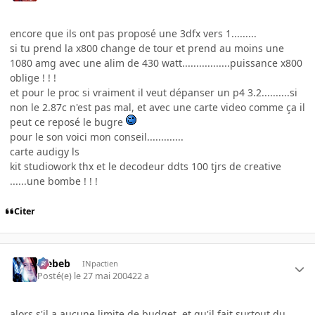
encore que ils ont pas proposé une 3dfx vers 1.........
si tu prend la x800 change de tour et prend au moins une
1080 amg avec une alim de 430 watt.................puissance x800
oblige ! ! !
et pour le proc si vraiment il veut dépanser un p4 3.2..........si
non le 2.87c n'est pas mal, et avec une carte video comme ça il
peut ce reposé le bugre
pour le son voici mon conseil.............
carte audigy ls
kit studiowork thx et le decodeur ddts 100 tjrs de creative
......une bombe ! ! !
Citer
Trebeb
INpactien
Posté(e)
le 27 mai 2004
22 a
alors s'il a aucune limite de budget, et qu'il fait surtout du