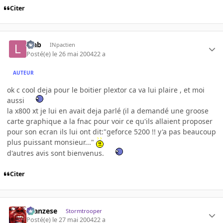
Citer
lifab
INpactien
Posté(e)
le 26 mai 2004
22 a
AUTEUR
ok c cool deja pour le boitier plextor ca va lui plaire , et moi
aussi
la x800 xt je lui en avait deja parlé (il a demandé une groose
carte graphique a la fnac pour voir ce qu'ils allaient proposer
pour son ecran ils lui ont dit:"geforce 5200 !! y'a pas beaucoup
plus puissant monsieur..."
d'autres avis sont bienvenus.
Citer
ilcanzese
Stormtrooper
Posté(e)
le 27 mai 2004
22 a