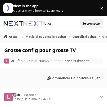
Aller au contenu
View in the app
×
Di
A better way to browse.
Learn more
.
Next
Se connecter
Accueil
Matériel et Conseils d'achat
Conseils d'achat
Gro
Grosse config pour grosse TV
Par
lifab
le 26 mai 2004
22 a
dans
Conseils d'achat
Commencer un nouveau sujet
lifab
INpactien
Posté(e)
le 26 mai 2004
22 a