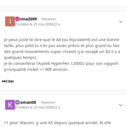
inotna2099
INpactien
Posté(e)
le 25 mai 2004
22 a
Je peux juste te dire que le A4 (ou équivalent) est une bonne
taille, plus petit tu n'es pas assez précis et plus grand tu fais
des grand mouvements super chiants (j'ai essayé un A3 il y a
quelques temps).
Je te conseillerai l'Aiptek HyperPen 12000U pour son rapport
prix/qualité nickel => 90€ environ.
Citer
kissman08
INpactien
Posté(e)
le 25 mai 2004
22 a
+1 pour Wacom, g une A5 depuis quelque année, et elle