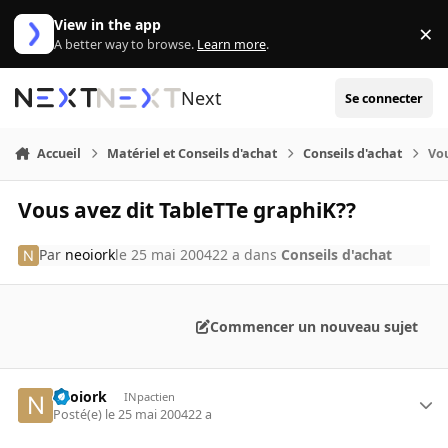
Aller au contenu
View in the app
×
Di
A better way to browse.
Learn more
.
Next
Se connecter
Accueil
Matériel et Conseils d'achat
Conseils d'achat
Vou
Vous avez dit TableTTe graphiK??
Par
neoiork
le 25 mai 2004
22 a
dans
Conseils d'achat
Commencer un nouveau sujet
neoiork
INpactien
Posté(e)
le 25 mai 2004
22 a