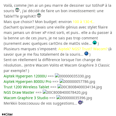
Voilà, comme j'en ai un peu marre de dessiner sur toShoP à la
souris
, j'ai décidé de faire un bon investissement: une
TableTTe graphiK!!
Mais que choisir? Mon budget: environ
100 à 130 €..
(Sachant qu'avant j'avais une vieille génius avec stylet filaire
mais jamais un driver xP n'est sorti, et puis.. elle a du passer à
la benne un de ces jours, je ne sais pas trop comment
(surement avec quelques cartOns de matOs vide...
)
Plusieurs marques s'imposent:
Aiptek? NGS? Trust? Wacom?
(à
savoir que je me fou totalement de la souris...
)
Sent-on réellement la différence lorsque l'on change de
résolution.. (entre Wacom Volito et Wacom Graphire 3 Classic
par exemple? )
Aiptek Hyperpen 12000U
==>
Aiptek Hyperpen 8000U Pro
==>
Trust 1200 Wireless Tablet
==>
NGS Draw Master
==>
Wacom Graphire 3 Studio
==>
Merkkiii booccoouuu de vos suggestions...
Citer