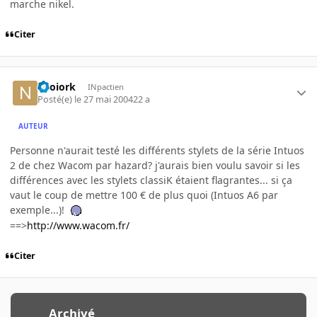
marche nikel.
Citer
neoiork
INpactien
Posté(e)
le 27 mai 2004
22 a
AUTEUR
Personne n'aurait testé les différents stylets de la série Intuos
2 de chez Wacom par hazard? j'aurais bien voulu savoir si les
différences avec les stylets classiK étaient flagrantes... si ça
vaut le coup de mettre 100 € de plus quoi (Intuos A6 par
exemple...)!
==>
http://www.wacom.fr/
Citer
Archivé