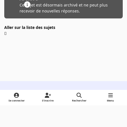
Ce sujet est désormais archivé et ne peut plus
recevoir de nouvelles réponses.
Aller sur la liste des sujets
Light Mode
Dark Mode
System Preference
Se connecter
S’inscrire
Rechercher
Menu
Langue
Cookies
Powered by
Invision Community