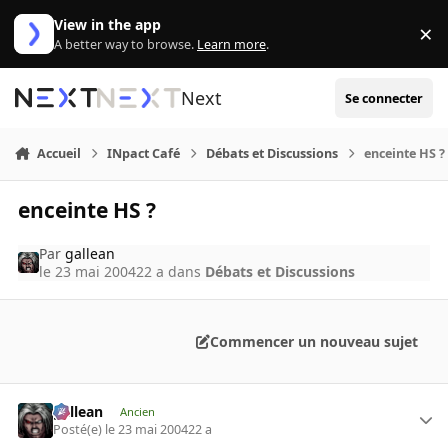
Aller au contenu
View in the app
×
Di
A better way to browse.
Learn more
.
Next
Se connecter
Accueil
INpact Café
Débats et Discussions
enceinte HS ?
enceinte HS ?
Par
gallean
le 23 mai 2004
22 a
dans
Débats et Discussions
Commencer un nouveau sujet
gallean
Ancien
Posté(e)
le 23 mai 2004
22 a