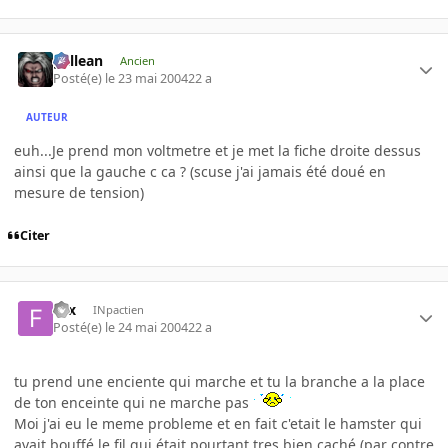
gallean
Ancien
Posté(e)
le 23 mai 2004
22 a
AUTEUR
euh...Je prend mon voltmetre et je met la fiche droite dessus
ainsi que la gauche c ca ? (scuse j'ai jamais été doué en
mesure de tension)
Citer
fifx
INpactien
Posté(e)
le 24 mai 2004
22 a
tu prend une enciente qui marche et tu la branche a la place
de ton enceinte qui ne marche pas
Moi j'ai eu le meme probleme et en fait c'etait le hamster qui
avait bouffé le fil qui était pourtant tres bien caché (par contre