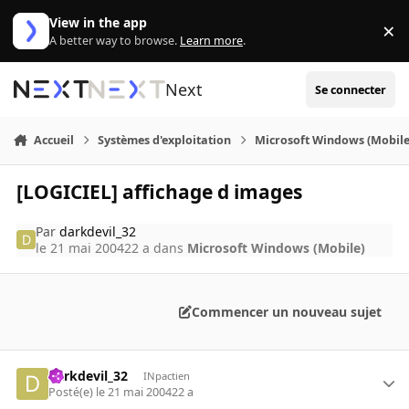
Aller au contenu
View in the app
×
Di
A better way to browse.
Learn more
.
Next
Se connecter
Accueil
Systèmes d'exploitation
Microsoft Windows (Mobile
[LOGICIEL] affichage d images
Par
darkdevil_32
le 21 mai 2004
22 a
dans
Microsoft Windows (Mobile)
Commencer un nouveau sujet
darkdevil_32
INpactien
Posté(e)
le 21 mai 2004
22 a