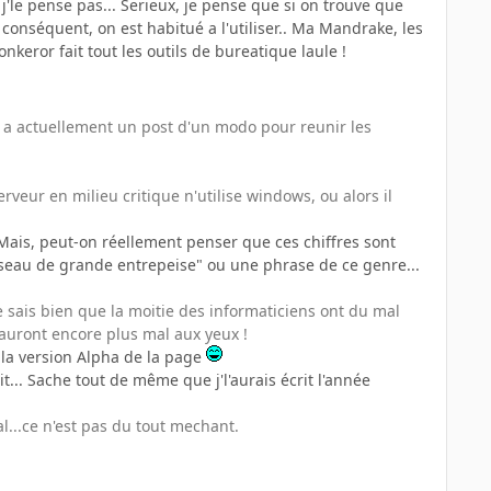
 j'le pense pas... Serieux, je pense que si on trouve que
 conséquent, on est habitué a l'utiliser.. Ma Mandrake, les
nkeror fait tout les outils de bureatique laule !
y a actuellement un post d'un modo pour reunir les
veur en milieu critique n'utilise windows, ou alors il
 "Mais, peut-on réellement penser que ces chiffres sont
réseau de grande entrepeise" ou une phrase de ce genre...
Je sais bien que la moitie des informaticiens ont du mal
ls auront encore plus mal aux yeux !
st la version Alpha de la page
it... Sache tout de même que j'l'aurais écrit l'année
l...ce n'est pas du tout mechant.