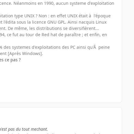
icence. Néanmoins en 1990, aucun systeme d'exploitation
oitation type UNIX ? Non : en effet UNIX était à l'époque
et l'édita sous la licence GNU GPL. Ainsi nacquis Linux
t. De même, les distributions se diversifièrent...
, ce fut au tour de Red hat de paraître ; et enfin, en
.2% des systemes d'exploitations des PC ainsi qu'Ã peine
sent [Après Windows].
es ce pas ?
n'est pas du tout mechant.