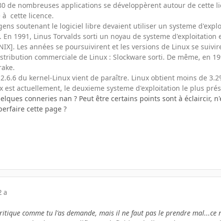
80 de nombreuses applications se développèrent autour de cette l
 à cette licence.
 gens soutenant le logiciel libre devaient utiliser un systeme d'expl
e. En 1991, Linus Torvalds sorti un noyau de systeme d'exploitation 
X]. Les années se poursuivirent et les versions de Linux se suiviren
stribution commerciale de Linux : Slockware sorti. De même, en 1994
rake.
n 2.6.6 du kernel-Linux vient de paraître. Linux obtient moins de 3
x est actuellement, le deuxieme systeme d'exploitation le plus pré
elques conneries nan ? Peut être certains points sont à éclaircir, n'
erfaire cette page ?
2 a
critique comme tu l'as demande, mais il ne faut pas le prendre mal...ce 