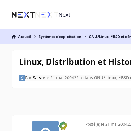
Aller au contenu
Next
Accueil
Systèmes d'exploitation
GNU/Linux, *BSD et dé
Linux, Distribution et Hist
Par
Sarvok
le 21 mai 2004
22 a
dans
GNU/Linux, *BSD e
Posté(e)
le 21 mai 2004
2