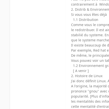
contrairement à Window
2. Distrib & Environne
Si vous vous êtes déjà 
1.1 Distribution
Comme vous le comprendr
le redistribuer. Il est 
stabilié du systeme. En
que le systeme marche l
Il existe beaucoup de d
Par exemple, Red hat es
De même, le principale 
Vous pouvez voir un tab
1.2 Environnement gr
[ A venir ]
2. Histoire de Linux
J'ai donc définit Linux.
A l'origine, la majorit
prononce "gnou" avec un
popularité. [Plus d'inf
les mentalités des info
cette mentalité d'entra