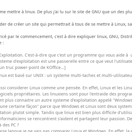
me mettre à linux. De plus j'ai lu sur le site de GNU que un des p
ider de créer un site qui permettrait à tous de se mettre à Linux, sa
encé par le commencement, c'est à dire expliquer linux, GNU, Distribu
 :
xploitation. C'est-à-dire que c'est un programme qui vous aide à ut
teme d'exploitation est une passerelle entre ce que veut l'utilisa
un truc power-point de KOffice...]
nux est basé sur UNIX : un systeme multi-taches et multi-utilisa
si considerer Linux comme une pensée. En effet, Linux et les Linux
 logiciels propriétaires. Les linuxiens sont pour l'entraide des pro
t plus connaitre un autre systeme d'exploitation appelé "Windows"
'une certaine fàçon" parce que Windows et Linux sont deux systemes
tation plutot simple. Tandis que linux est bien plus difficile d'uti
nformaticiens se rencontrent s'aident et partagent leur passion. 
% des PC ?
ise langue je ne vais pas comparer Linux et Windows. En effet, la c