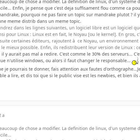
beaucoup de chose a modifier. La definition de linux, d'un systeme d
icile... Enfin, je pense que c'est deja suffisament flou comme ca pou
mandrake, pourquoi ne pas faire un topic sur mandrake plutot ? il 
 une meme distrib dans un meme topic.
ez dans les lignes suivantes, un logiciel libre est un logiciel que l
ainsi pour Linux : Linux est en fait, le Noyau [ou le kernel]. En gros,
suite certaines éditeurs, rajoutent à ce Noyau, un environnement g
e mieux possible. Enfin, ils redistribuent leur version de Linux : ce
l y aurait pas mal a redire. C'est comme le 30% des serveurs... C'
que n'utilise windows, ou alors il faut changer le responsable...
que je pourrais te donner, fais attention aux fautes d'orthographe...
ble a lire, et dis toi que si le public vise est les newbies, et bien i
2 a
beaucoup de chose a modifier. La definition de linux, d'un systeme d
ile...