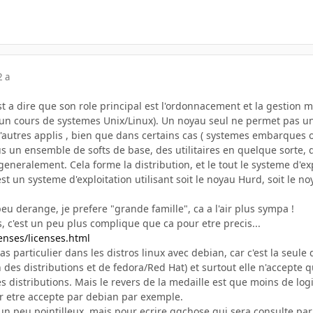
2 a
st a dire que son role principal est l'ordonnacement et la gestion m
d'un cours de systemes Unix/Linux). Un noyau seul ne permet pas u
'autres applis , bien que dans certains cas ( systemes embarques o
us un ensemble de softs de base, des utilitaires en quelque sorte,
s generalement. Cela forme la distribution, et le tout le systeme d'
est un systeme d'exploitation utilisant soit le noyau Hurd, soit le 
eu derange, je prefere "grande famille", ca a l'air plus sympa !
, c'est un peu plus complique que ca pour etre precis...
enses/licenses.html
s particulier dans les distros linux avec debian, car c'est la seule 
 des distributions et de fedora/Red Hat) et surtout elle n'accepte q
s distributions. Mais le revers de la medaille est que moins de logic
 etre accepte par debian par exemple.
e un peu pointilleux, mais pour ecrire qqchose qui sera consulte par