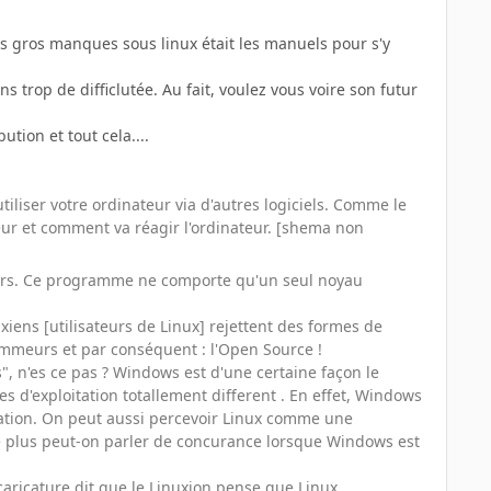
lus gros manques sous linux était les manuels pour s'y
ns trop de difficlutée. Au fait, voulez vous voire son futur
tion et tout cela....
iliser votre ordinateur via d'autres logiciels. Comme le
teur et comment va réagir l'ordinateur. [shema non
teurs. Ce programme ne comporte qu'un seul noyau
iens [utilisateurs de Linux] rejettent des formes de
grammeurs et par conséquent : l'Open Source !
, n'es ce pas ? Windows est d'une certaine façon le
 d'exploitation totallement different . En effet, Windows
lisation. On peut aussi percevoir Linux comme une
De plus peut-on parler de concurance lorsque Windows est
aricature dit que le Linuxion pense que Linux,