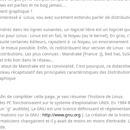
s est parfais et ne bug jamais....
ment graphique ?
interessé à Linux, vou avez surement entendu parler de distribution
ez dans les lignes suivantes, un logiciel libre est un logiciel que l
ainsi pour Linux : Linux est en fait, le Noyau [ou le kernel]. En gros,
suite certaines éditeurs, rajoutent à ce Noyau, un environnement g
e mieux possible. Enfin, ils redistribuent leur version de Linux : ce
istributions. Les plus connues : Mandrake [France :)], Red hat, SuSe
t très bon dans le réseau...
atout de Mandrake est sa convivialité. C'est pourquoi, ce didactiti
leau récapitulatif des principales caractéristiques des Distribution 
aphique
 Afin de compléter cette page, je vais résumer l'histoire de Linux.
é des PC fonctionnaient sur le systeme d'exploitation UNIX. En 1984
 "g" audible]. La GNU est une licence définissant et réglementant 
ormations sur la GNU :
http://www.gnu.org
]. La création de la lice
rmaticiens changairent et il y avait de moins en moins d'entraide. 
ide.