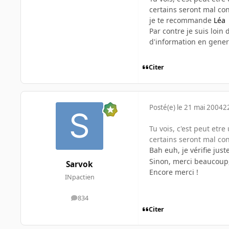
certains seront mal con
je te recommande
Léa
Par contre je suis loin
d'information en gener
Citer
Posté(e)
le 21 mai 2004
2
Tu vois, c'est peut etr
certains seront mal con
Bah euh, je vérifie ju
Sinon, merci beaucoup, 
Sarvok
Encore merci !
INpactien
834
messages
Citer