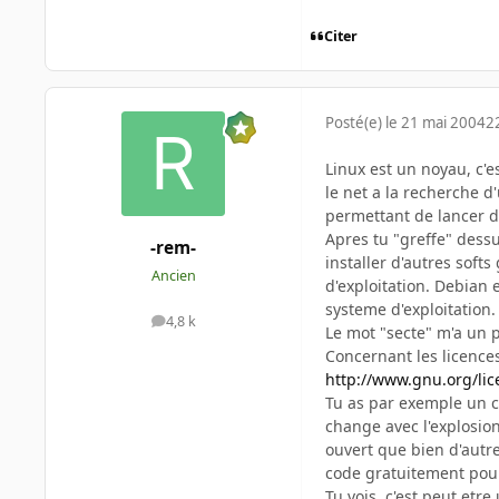
Citer
Posté(e)
le 21 mai 2004
2
Linux est un noyau, c'e
le net a la recherche 
permettant de lancer d
Apres tu "greffe" dess
-rem-
installer d'autres soft
Ancien
d'exploitation. Debian 
systeme d'exploitation.
4,8 k
messages
Le mot "secte" m'a un p
Concernant les licences
http://www.gnu.org/lic
Tu as par exemple un ca
change avec l'explosion
ouvert que bien d'autre
code gratuitement pour
Tu vois, c'est peut etr