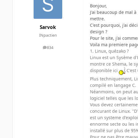
Bonjour,
J'ai beaucoup de mal à 
mettre.
C'est pourquoi, j'ai déc
Sarvok
design ?
INpactien
Pour le site, j'ai comm
Voila ma premiere page
834
messages
1. Linux, quézako ?
Linux est un Sysème d'E
montre ce Shema, le sys
disponible ici
C'est 
Plus techniquement, Li
compilé en langage C.
Néanmoins, on peut aus
logiciel telles que les
Vous devez certainemen
concurant de Linux. "D
est un systeme d'exploi
ennorme secte ou les i
installé sur plus de 95
Pour ne pas être mauva