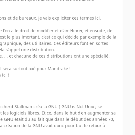
s et de bureaux. Je vais expliciter ces termes ici.
'on a le droit de modifier et d'améliorer, et ensuite, de
 c'est le plus imortant, c'est ce qui décide par exemple de la
raphique, des utilitaires. Ces éditeurs font en sortes
la s'appel une distribution.
, ... et chacune de ces distributions ont une spécialié.
el sera surtout axé pour Mandrake !
ici !
 Richerd Stallman créa la GNU [ GNU is Not Unix ; se
les logiciels libres. Et ce, dans le but d'en augmenter sa
nce GNU était du au fait que dans le début des années 70,
La création de la GNU avait donc pour but le retour à