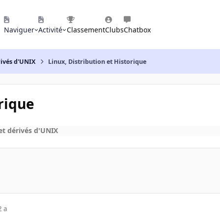
Naviguer
Activité
Classement
Clubs
Chatbox
rivés d'UNIX
Linux, Distribution et Historique
orique
t dérivés d'UNIX
2 a