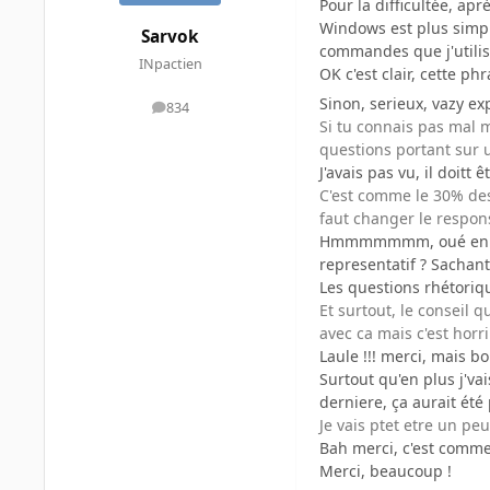
Pour la difficultée, ap
Windows est plus simple
Sarvok
commandes que j'utilises
INpactien
OK c'est clair, cette phr
Sinon, serieux, vazy ex
834
messages
Si tu connais pas mal 
questions portant sur
J'avais pas vu, il doitt 
C'est comme le 30% des 
faut changer le responsa
Hmmmmmmm, oué en fait, 
representatif ? Sachant
Les questions rhétoriqu
Et surtout, le conseil 
avec ca mais c'est horri
Laule !!! merci, mais bo
Surtout qu'en plus j'vai
derniere, ça aurait été p
Je vais ptet etre un pe
Bah merci, c'est comme
Merci, beaucoup !