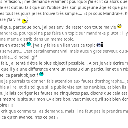
rès réflexion, j'me demande vraiment pourquoi j'ai écrit ca alors que
 est dut au fait que on l'utilise dès son plus jeune âge et que par
 tout les jours je les trouve très simple.... Et pi sous Mandrake, Ko
ase j'la vire
plique, parceque bon, j'ai pas envi de rester con toute ma vie
mandrake, pourquoi ne pas faire un topic sur mandrake plutot ? il 
 une meme distrib dans un meme topic.
être en attaché
, j'vais y faire un lien vers ce topic
serveurs... C'est certainement vrai, mais aucun gros serveur, ou ser
ble... clindoeil.gif
j'ai tenté d'être le plus objectif possible... Alors je vais écrire
 que il y a une difference entre un réseau d'un particulier et un 
e, ca parait objectif
que je pourrais te donner, fais attention aux fautes d'orthographe...
ble a lire, et dis toi que si le public vise est les newbies, et bien i
n, j'allais corriger les fautes ne t'inquietes pas, disons que cela e
s mettre le site sur mon CV alors bon, vaut mieux qu'il soit bien écr
ire !!!!
u critique comme tu l'as demande, mais il ne faut pas le prendre ma
 ca qu'on avance, n'es ce pas ?