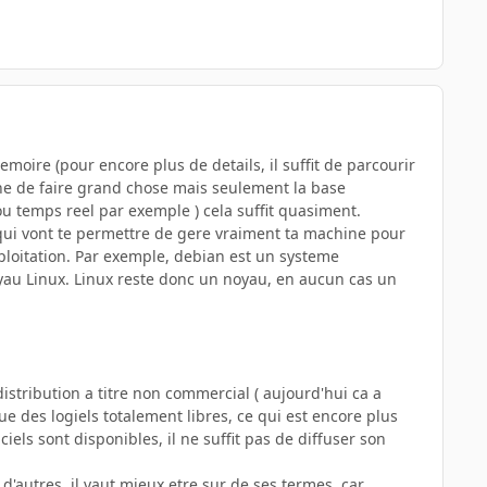
emoire (pour encore plus de details, il suffit de parcourir
ne de faire grand chose mais seulement la base
u temps reel par exemple ) cela suffit quasiment.
 qui vont te permettre de gere vraiment ta machine pour
exploitation. Par exemple, debian est un systeme
noyau Linux. Linux reste donc un noyau, en aucun cas un
distribution a titre non commercial ( aujourd'hui ca a
ue des logiels totalement libres, ce qui est encore plus
iels sont disponibles, il ne suffit pas de diffuser son
 d'autres, il vaut mieux etre sur de ses termes, car