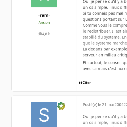
Oui je pense qu'il y a 
un os simple, linux diff
Si tu connais pas mal 
-rem-
questions portant sur
Ancien
Comme vous le comprendr
le redistribuer. Il est 
4,8 k
messages
stabilié du systeme. En
que le systeme marche l
La dedans par exemple i
serveur en milieu criti
Et surtout, le conseil 
avec ca mais c'est horri
Citer
Posté(e)
le 21 mai 2004
2
Oui je pense qu'il y a 
un os simple, linux diffic