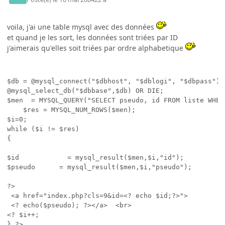
voila, j'ai une table mysql avec des données
et quand je les sort, les données sont triées par ID
j'aimerais qu'elles soit triées par ordre alphabetique
$db = @mysql_connect("$dbhost", "$dblogi", "$dbpass") 
@mysql_select_db("$dbbase",$db) OR DIE;

$men  = MYSQL_QUERY("SELECT pseudo, id FROM liste WHERE
   	$res = MYSQL_NUM_ROWS($men);

$i=0;

while ($i != $res)

{

$id            = mysql_result($men,$i,"id");

$pseudo      = mysql_result($men,$i,"pseudo");

?>

 <a href="index.php?cls=9&id=<? echo $id;?>">

 <? echo($pseudo); ?></a>  <br>

<? $i++;

} ?>
