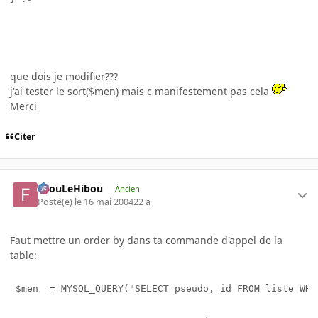
que dois je modifier???
j'ai tester le sort($men) mais c manifestement pas cela
Merci
Citer
FilouLeHibou
Ancien
Posté(e)
le 16 mai 2004
22 a
Faut mettre un order by dans ta commande d'appel de la
table:
 $men  = MYSQL_QUERY("SELECT pseudo, id FROM liste WHE