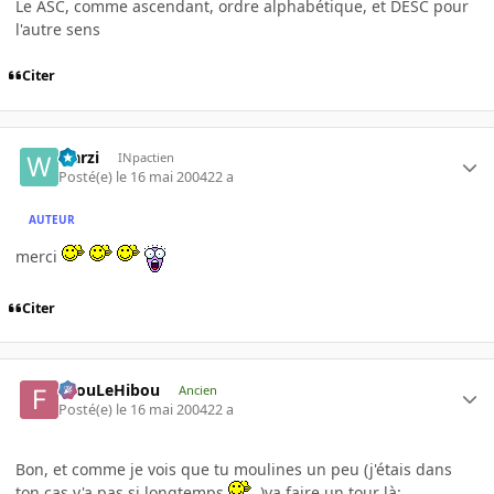
Le ASC, comme ascendant, ordre alphabétique, et DESC pour
l'autre sens
Citer
warzi
INpactien
Posté(e)
le 16 mai 2004
22 a
AUTEUR
merci
Citer
FilouLeHibou
Ancien
Posté(e)
le 16 mai 2004
22 a
Bon, et comme je vois que tu moulines un peu (j'étais dans
ton cas y'a pas si longtemps
)va faire un tour là: