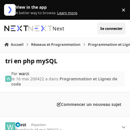
Aller au contenu
View in the app
×
Di
A better way to browse.
Learn more
.
Next
Se connecter
Accueil
Réseaux et Programmation
Programmation et Lign
tri en php mySQL
Par
warzi
le 16 mai 2004
22 a
dans
Programmation et Lignes de
code
Commencer un nouveau sujet
warzi
INpactien
Posté(e)
le 16 mai 2004
22 a