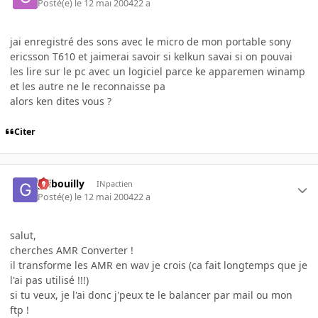
Posté(e)
le 12 mai 2004
22 a
jai enregistré des sons avec le micro de mon portable sony
ericsson T610 et jaimerai savoir si kelkun savai si on pouvai
les lire sur le pc avec un logiciel parce ke apparemen winamp
et les autre ne le reconnaisse pa
alors ken dites vous ?
Citer
gribouilly
INpactien
Posté(e)
le 12 mai 2004
22 a
salut,
cherches AMR Converter !
il transforme les AMR en wav je crois (ca fait longtemps que je
l'ai pas utilisé !!!)
si tu veux, je l'ai donc j'peux te le balancer par mail ou mon
ftp !