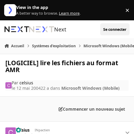
Aller au contenu
View in the app
×
Di
A better way to browse.
Learn more
.
Next
Se connecter
Accueil
Systèmes d'exploitation
Microsoft Windows (Mobile
[LOGICIEL] lire les fichiers au format
AMR
Par
celsius
le 12 mai 2004
22 a
dans
Microsoft Windows (Mobile)
Commencer un nouveau sujet
celsius
INpactien