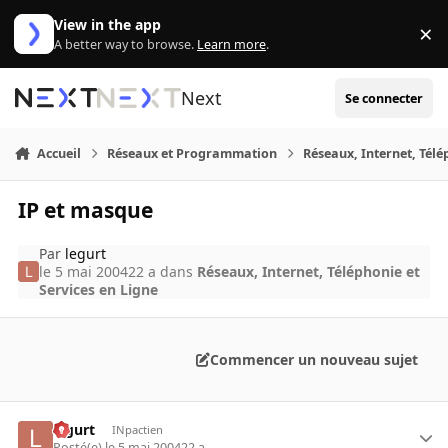
Aller au contenu
View in the app
×
Di
A better way to browse.
Learn more
.
Next
Se connecter
Accueil
Réseaux et Programmation
Réseaux, Internet, Télé
IP et masque
Par
legurt
le 5 mai 2004
22 a
dans
Réseaux, Internet, Téléphonie et
Services en Ligne
Commencer un nouveau sujet
legurt
INpactien
Posté(e)
le 5 mai 2004
22 a