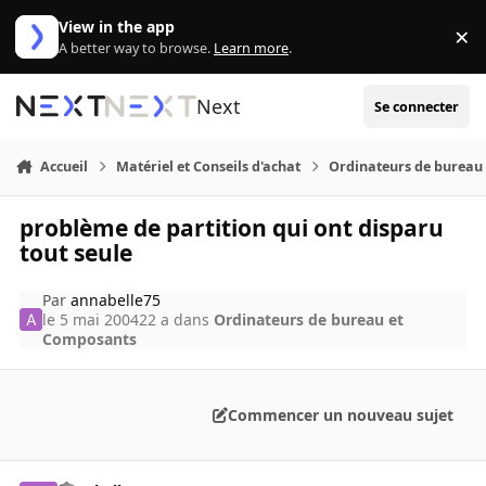
Aller au contenu
View in the app
×
Di
A better way to browse.
Learn more
.
Next
Se connecter
Accueil
Matériel et Conseils d'achat
Ordinateurs de bureau
problème de partition qui ont disparu
tout seule
Par
annabelle75
le 5 mai 2004
22 a
dans
Ordinateurs de bureau et
Composants
Commencer un nouveau sujet