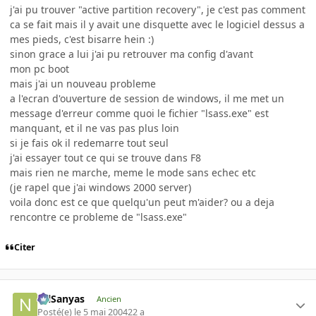
j'ai pu trouver "active partition recovery", je c'est pas comment
ca se fait mais il y avait une disquette avec le logiciel dessus a
mes pieds, c'est bisarre hein :)
sinon grace a lui j'ai pu retrouver ma config d'avant
mon pc boot
mais j'ai un nouveau probleme
a l'ecran d'ouverture de session de windows, il me met un
message d'erreur comme quoi le fichier "lsass.exe" est
manquant, et il ne vas pas plus loin
si je fais ok il redemarre tout seul
j'ai essayer tout ce qui se trouve dans F8
mais rien ne marche, meme le mode sans echec etc
(je rapel que j'ai windows 2000 server)
voila donc est ce que quelqu'un peut m'aider? ou a deja
rencontre ce probleme de "lsass.exe"
Citer
NilSanyas
Ancien
Posté(e)
le 5 mai 2004
22 a