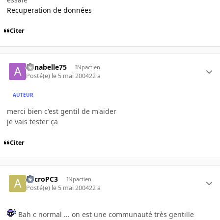
Recuperation de données
Citer
annabelle75
INpactien
Posté(e)
le 5 mai 2004
22 a
AUTEUR
merci bien c'est gentil de m'aider
je vais tester ça
Citer
AccroPC3
INpactien
Posté(e)
le 5 mai 2004
22 a
Bah c normal ... on est une communauté très gentille