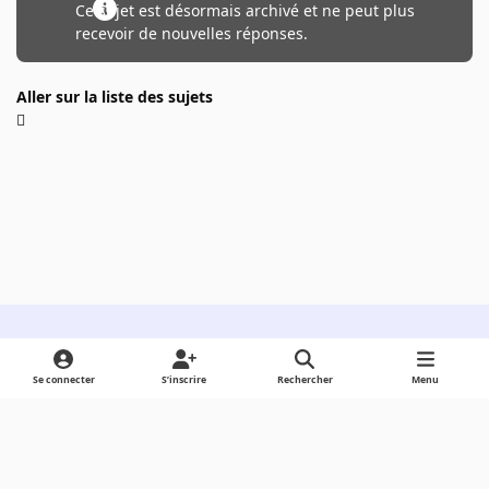
Ce sujet est désormais archivé et ne peut plus
recevoir de nouvelles réponses.
Aller sur la liste des sujets
Light Mode
Dark Mode
System Preference
Se connecter
S’inscrire
Rechercher
Menu
Langue
Cookies
Powered by
Invision Community