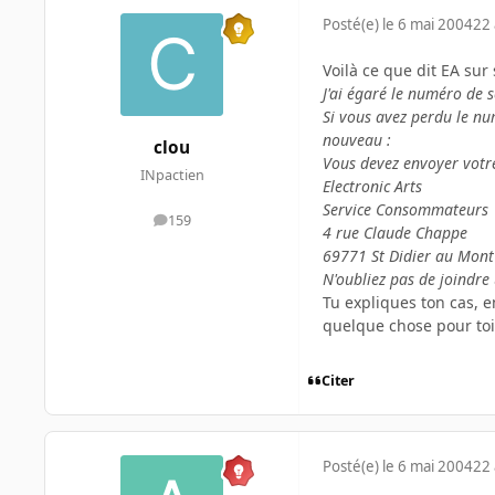
Posté(e)
le 6 mai 2004
22 
Voilà ce que dit EA sur 
J'ai égaré le numéro de s
Si vous avez perdu le num
nouveau :
clou
Vous devez envoyer votre
INpactien
Electronic Arts
Service Consommateurs
159
messages
4 rue Claude Chappe
69771 St Didier au Mont
N'oubliez pas de joindre
Tu expliques ton cas, e
quelque chose pour toi
Citer
Posté(e)
le 6 mai 2004
22 