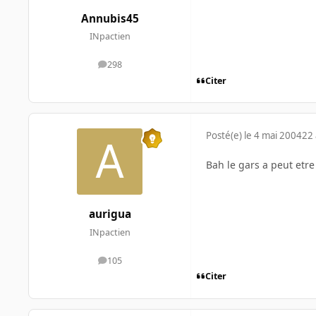
Annubis45
INpactien
298
messages
Citer
Posté(e)
le 4 mai 2004
22 
Bah le gars a peut etre
aurigua
INpactien
105
messages
Citer