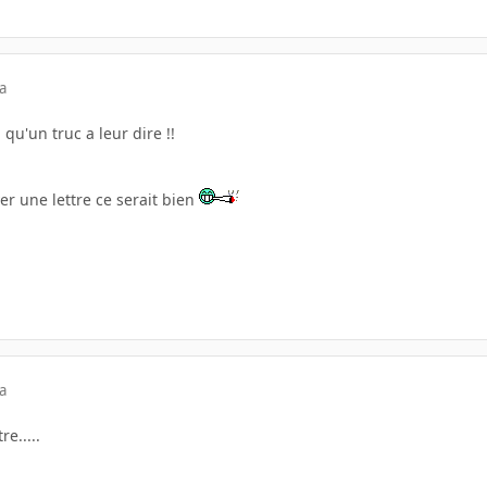
a
 qu'un truc a leur dire !!
r une lettre ce serait bien
a
re.....