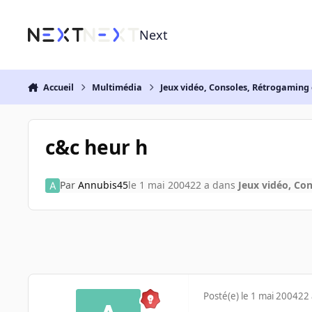
Aller au contenu
Next
Accueil
Multimédia
Jeux vidéo, Consoles, Rétrogaming 
c&c heur h
Par
Annubis45
le 1 mai 2004
22 a
dans
Jeux vidéo, Co
Posté(e)
le 1 mai 2004
22 