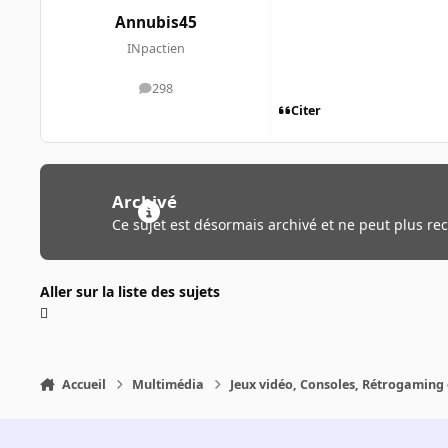
Annubis45
INpactien
298
messages
Citer
Archivé
Ce sujet est désormais archivé et ne peut plus re
Aller sur la liste des sujets
Accueil
Multimédia
Jeux vidéo, Consoles, Rétrogaming 