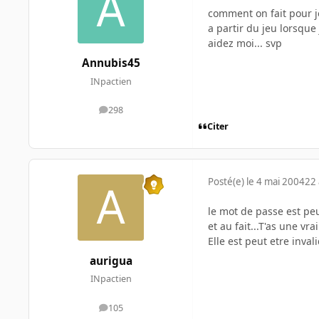
comment on fait pour j
a partir du jeu lorsque
aidez moi... svp
Annubis45
INpactien
298
messages
Citer
Posté(e)
le 4 mai 2004
22 
le mot de passe est peut
et au fait...T'as une vrai
Elle est peut etre inval
aurigua
INpactien
105
messages