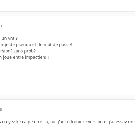
a
s un vrai?
ange de pseudo et de mot de passe!
ersion? sans prob?
n joue entre impactien!!!
!
a
s croyez ke ca pe etre ca, oui j'ai la dreniere version et j'ai essay u