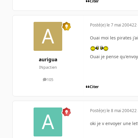
Citer
Posté(e)
le 7 mai 2004
22 
Ouai moi les pirates j'ai
Ouai je pense qu'envoye
aurigua
INpactien
105
messages
Citer
Posté(e)
le 8 mai 2004
22 
oki je v envoyer une lett