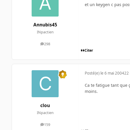
et un keygen c pas pos
Annubis45
INpactien
298
messages
Citer
Posté(e)
le 6 mai 2004
22 
Ca te fatigue tant que ça
moins.
clou
INpactien
159
messages