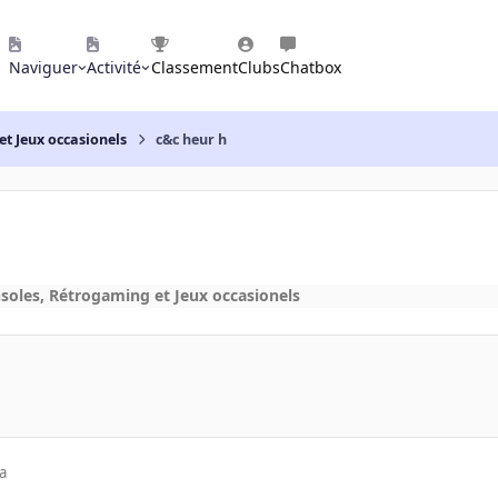
Naviguer
Activité
Classement
Clubs
Chatbox
et Jeux occasionels
c&c heur h
nsoles, Rétrogaming et Jeux occasionels
a