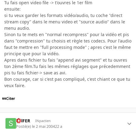
Tu fais open video file -> t'ouvres le 1er film
ensuite:
si tu veux garder les formats vidéo/audio, tu coche "direct
stream copy" dans le menu video et "source audio" dans le
menu audio.
Sinon tu te mets en "normal recompress" pour la vidéo et pis
dans "compression" tu choisis et règle tes codecs. Pour l'audio
faut te mettre en "full processing mode" ; apres c'est le même
principe que pour la vidéo.
Apres dans fichier tu fais "append avi segment" et tu ouvres
ton 2ème film.Tu fais les mêmes réglages que précedemment
pis tu fais fichier-> save as avi.
Bon courage, car si c'est pas compliqué, c'est chiant ce que tu
veux faire.
Citer
SulFER
INpactien
Posté(e)
le 2 mai 2004
22 a