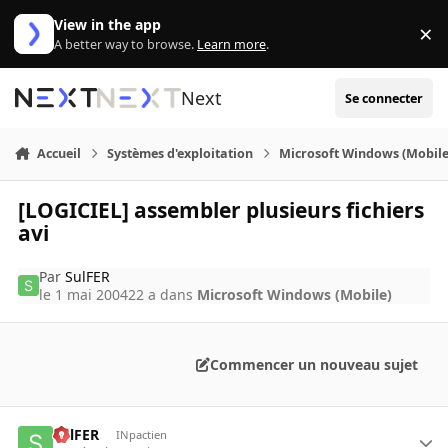
Aller au contenu
View in the app
×
Di
A better way to browse.
Learn more
.
Next
Se connecter
Accueil
Systèmes d'exploitation
Microsoft Windows (Mobile
[LOGICIEL] assembler plusieurs fichiers
avi
Par
SulFER
le 1 mai 2004
22 a
dans
Microsoft Windows (Mobile)
Commencer un nouveau sujet
SulFER
INpactien