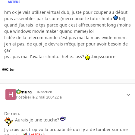
AUTEUR
hm ok je vais utiliser virtual dub, juste pour couper au début
puis assembler par la suite (merci pour le tuto shinta
lol)
quand j'aurais le tps parce que c'est affreusement long (moins
que windows movie maker quand meme) lol
l'idée de la telecommande c'est pas mal la mais evidemment
j'en ai pas, de quoi je devrais m'équiper pour avoir besoin de
ça?
ps : pas mal l'avatar shinta.. hehe.. asv?
:bigssourire:
Citer
Himura
INpactien
Posté(e)
le 2 mai 2004
22 a
De rien.
Aurais-je une touche?
J'y crois pas trop vu la probabilité qu'il y a de tomber sur une