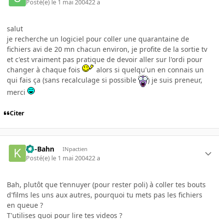
Posté(e)
le 1 mai 2004
22 a
salut
je recherche un logiciel pour coller une quarantaine de
fichiers avi de 20 mn chacun environ, je profite de la sortie tv
et c'est vraiment pas pratique de devoir aller sur l'ordi pour
changer à chaque fois
alors si quelqu'un en connais un
qui fais ça (sans recalculage si possible
) je suis preneur,
merci
Citer
Ko-Bahn
INpactien
Posté(e)
le 1 mai 2004
22 a
Bah, plutôt que t'ennuyer (pour rester poli) à coller tes bouts
d'films les uns aux autres, pourquoi tu mets pas les fichiers
en queue ?
T'utilises quoi pour lire tes videos ?