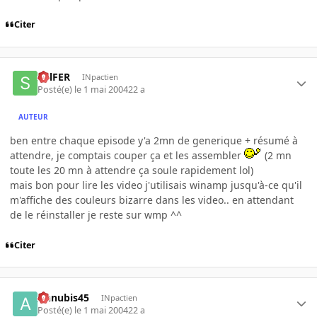
Citer
SulFER
INpactien
Posté(e)
le 1 mai 2004
22 a
AUTEUR
ben entre chaque episode y'a 2mn de generique + résumé à
attendre, je comptais couper ça et les assembler
(2 mn
toute les 20 mn à attendre ça soule rapidement lol)
mais bon pour lire les video j'utilisais winamp jusqu'à-ce qu'il
m'affiche des couleurs bizarre dans les video.. en attendant
de le réinstaller je reste sur wmp ^^
Citer
Annubis45
INpactien
Posté(e)
le 1 mai 2004
22 a