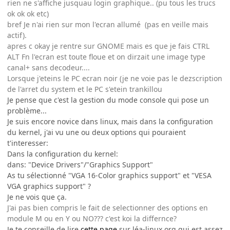
rien ne s'affiche jusquau login graphique.. (pu tous les trucs
ok ok ok etc)
bref Je n'ai rien sur mon l'ecran allumé (pas en veille mais
actif).
apres c okay je rentre sur GNOME mais es que je fais CTRL
ALT Fn l'ecran est toute floue et on dirzait une image type
canal+ sans decodeur....
Lorsque j'eteins le PC ecran noir (je ne voie pas le dezscription
de l'arret du system et le PC s'etein trankillou
Je pense que c'est la gestion du mode console qui pose un
problème...
Je suis encore novice dans linux, mais dans la configuration
du kernel, j'ai vu une ou deux options qui pouraient
t'interesser:
Dans la configuration du kernel:
dans: "Device Drivers"/"Graphics Support"
As tu sélectionné "VGA 16-Color graphics support" et "VESA
VGA graphics support" ?
Je ne vois que ça.
J'ai pas bien compris le fait de selectionner des options en
module M ou en Y ou NO??? c'est koi la differnce?
Je te conseille de lire
cette page
sur léa-linux.org qui est assez