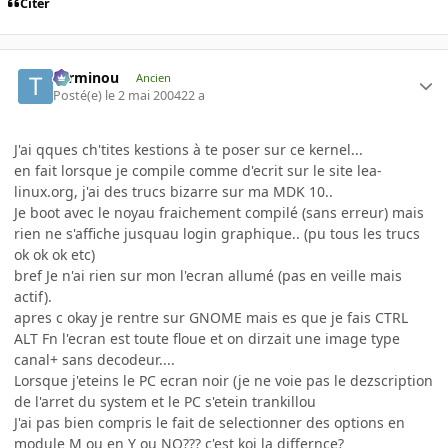
Citer
Terminou
Ancien
Posté(e)
le 2 mai 2004
22 a
J'ai qques ch'tites kestions à te poser sur ce kernel...
en fait lorsque je compile comme d'ecrit sur le site lea-
linux.org, j'ai des trucs bizarre sur ma MDK 10..
Je boot avec le noyau fraichement compilé (sans erreur) mais
rien ne s'affiche jusquau login graphique.. (pu tous les trucs
ok ok ok etc)
bref Je n'ai rien sur mon l'ecran allumé (pas en veille mais
actif).
apres c okay je rentre sur GNOME mais es que je fais CTRL
ALT Fn l'ecran est toute floue et on dirzait une image type
canal+ sans decodeur....
Lorsque j'eteins le PC ecran noir (je ne voie pas le dezscription
de l'arret du system et le PC s'etein trankillou
J'ai pas bien compris le fait de selectionner des options en
module M ou en Y ou NO??? c'est koi la differnce?