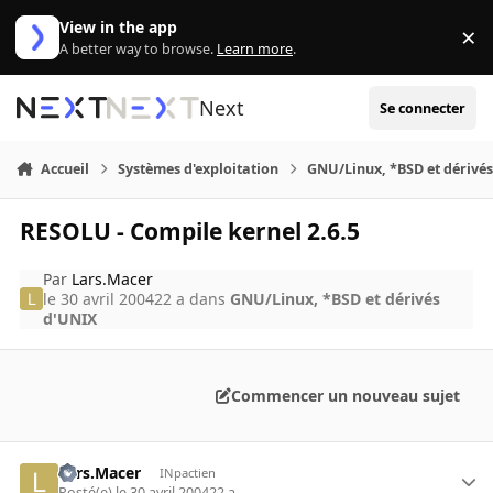
Aller au contenu
View in the app
×
Di
A better way to browse.
Learn more
.
Next
Se connecter
Accueil
Systèmes d'exploitation
GNU/Linux, *BSD et dérivé
RESOLU - Compile kernel 2.6.5
Par
Lars.Macer
le 30 avril 2004
22 a
dans
GNU/Linux, *BSD et dérivés
d'UNIX
Commencer un nouveau sujet
Lars.Macer
INpactien
Posté(e)
le 30 avril 2004
22 a