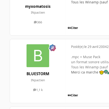
Tous les Winamp (sauf la
myxomatosis
INpactien
366
messages
Citer
Posté(e)
le 29 avril 2004
2
.mpc = Muse Pack
un format sonore utili
Tous les Winamp (sauf la
Merci ca marche
BLUESTORM
INpactien
1,1 k
messages
Citer