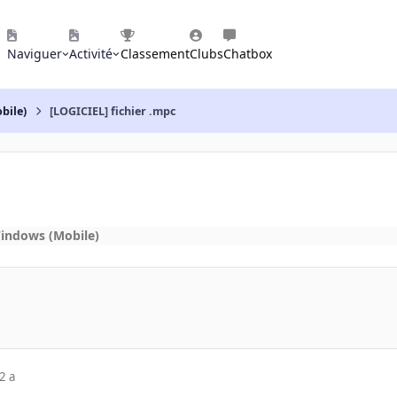
Naviguer
Activité
Classement
Clubs
Chatbox
bile)
[LOGICIEL] fichier .mpc
indows (Mobile)
2 a