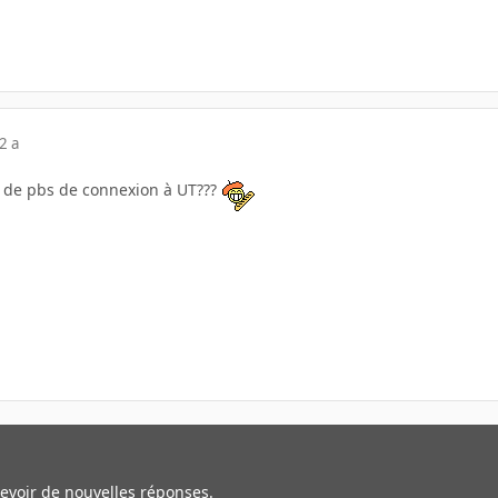
2 a
us de pbs de connexion à UT???
cevoir de nouvelles réponses.