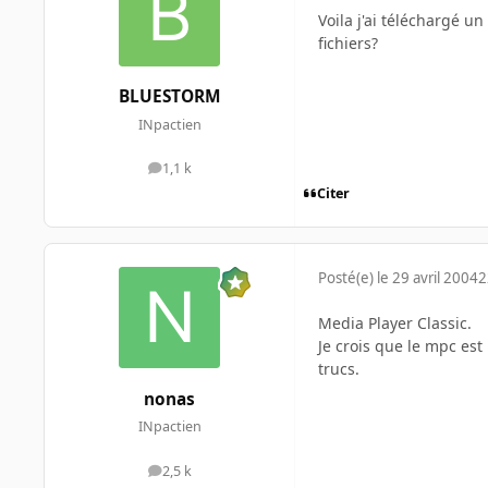
Voila j'ai téléchargé un
fichiers?
BLUESTORM
INpactien
1,1 k
messages
Citer
Posté(e)
le 29 avril 2004
2
Media Player Classic.
Je crois que le mpc es
trucs.
nonas
INpactien
2,5 k
messages