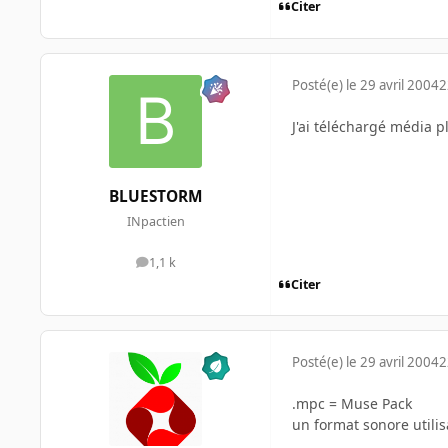
Citer
Posté(e)
le 29 avril 2004
2
J'ai téléchargé média pl
BLUESTORM
INpactien
1,1 k
messages
Citer
Posté(e)
le 29 avril 2004
2
.mpc = Muse Pack
un format sonore utili