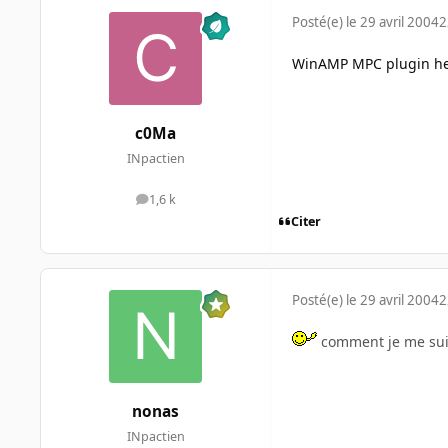
Posté(e)
le 29 avril 2004
2
WinAMP MPC plugin he
c0Ma
INpactien
1,6 k
messages
Citer
Posté(e)
le 29 avril 2004
2
comment je me su
nonas
INpactien