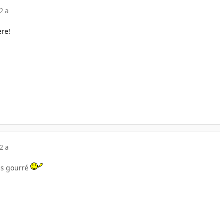
2 a
re!
2 a
is gourré