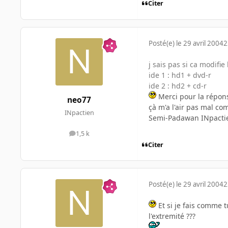
Citer
Posté(e)
le 29 avril 2004
2
j sais pas si ca modifi
ide 1 : hd1 + dvd-r
ide 2 : hd2 + cd-r
Merci pour la répon
neo77
çà m'a l'air pas mal c
INpactien
Semi-Padawan INpactie
1,5 k
messages
Citer
Posté(e)
le 29 avril 2004
2
Et si je fais comme t
l'extremité ???