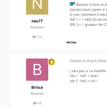
Bonjour à tous et t
J'aurais voulu savoir 
Si non comment à votre 
IDE 1 = 1 HDD 60 Go en
neo77
IDE 2 = 1 graveur de C
INpactien
1,5 k
messages
Citer
Posté(e)
le 29 avril 2004
2
j sais pas si ca modifi
ide 1 : hd1 + dvd-r
ide 2 : hd2 + cd-r
Briiice
INpactien
176
messages