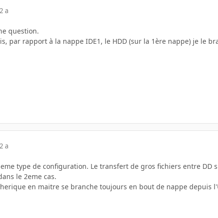
2 a
ne question.
dis, par rapport à la nappe IDE1, le HDD (sur la 1ère nappe) je le b
2 a
 meme type de configuration. Le transfert de gros fichiers entre D
dans le 2eme cas.
herique en maitre se branche toujours en bout de nappe depuis 