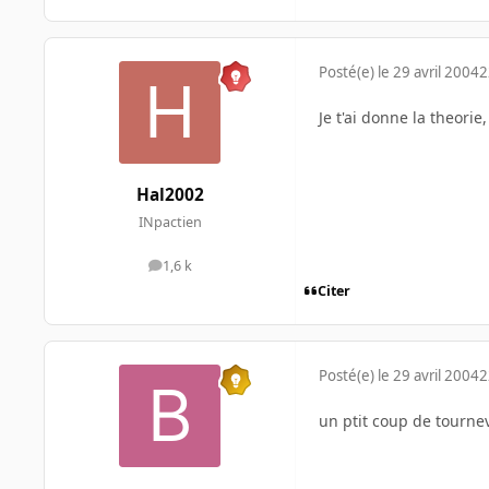
Posté(e)
le 29 avril 2004
2
Je t'ai donne la theorie
Hal2002
INpactien
1,6 k
messages
Citer
Posté(e)
le 29 avril 2004
2
un ptit coup de tournev