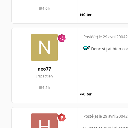
1,6 k
messages
Citer
Posté(e)
le 29 avril 2004
2
Donc si j'ai bien co
neo77
INpactien
1,5 k
messages
Citer
Posté(e)
le 29 avril 2004
2