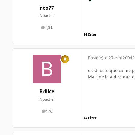
neo77
INpactien
1,5 k
messages
Citer
Posté(e)
le 29 avril 2004
2
c est juste que ca me 
Mais de la a dire que c 
Briiice
INpactien
176
messages
Citer