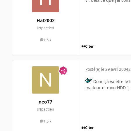
vi, c'est ce que j'ai cons
Hal2002
INpactien
1,6 k
messages
Citer
Posté(e)
le 29 avril 2004
2
Donc çà va être le 
ma tour et mon HDD 1 p
neo77
INpactien
1,5 k
messages
Citer