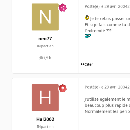
Posté(e)
le 29 avril 2004
2
Je te refais passer u
Et si je fais comme tu 
l'extremité ???
neo77
INpactien
1,5 k
messages
Citer
Posté(e)
le 29 avril 2004
2
J'utilise egalement le
beaucoup plus rapide 
Normalement les perip
Hal2002
INpactien