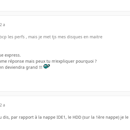
2 a
e bcp les perfs , mais je met tjs mes disques en maitre
se express.
omme réponse mais peux tu m'expliquer pourquoi ?
n deviendra grand !!!
2 a
u dis, par rapport à la nappe IDE1, le HDD (sur la 1ère nappe) je l