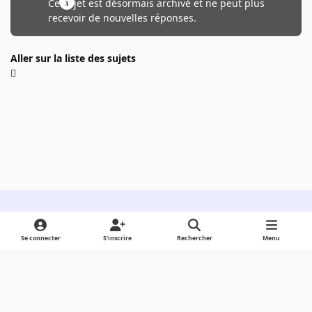
Ce sujet est désormais archivé et ne peut plus
recevoir de nouvelles réponses.
Aller sur la liste des sujets
Light Mode
Dark Mode
System Preference
Se connecter
S’inscrire
Rechercher
Menu
Langue
Cookies
Powered by
Invision Community