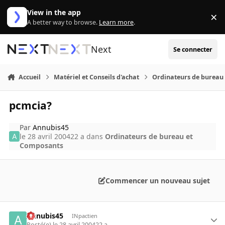
Aller au contenu
View in the app
×
Di
A better way to browse.
Learn more
.
Next
Se connecter
Accueil
Matériel et Conseils d'achat
Ordinateurs de bureau
pcmcia?
Par
Annubis45
le 28 avril 2004
22 a
dans
Ordinateurs de bureau et
Composants
Commencer un nouveau sujet
Annubis45
INpactien
Posté(e)
le 28 avril 2004
22 a