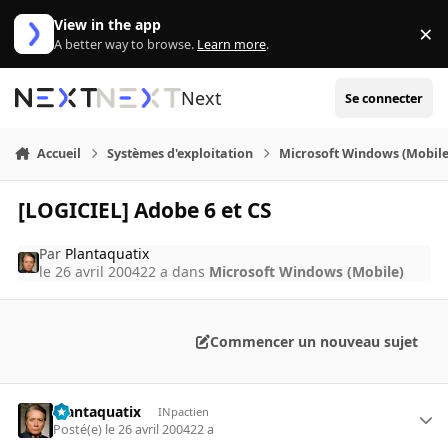
Aller au contenu
View in the app
×
Di
A better way to browse.
Learn more
.
Next
Se connecter
Accueil
Systèmes d'exploitation
Microsoft Windows (Mobile
[LOGICIEL] Adobe 6 et CS
Par
Plantaquatix
le 26 avril 2004
22 a
dans
Microsoft Windows (Mobile)
Commencer un nouveau sujet
Plantaquatix
INpactien
Posté(e)
le 26 avril 2004
22 a