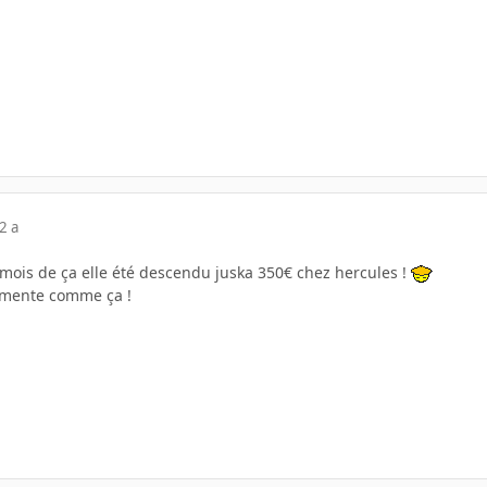
2 a
ux mois de ça elle été descendu juska 350€ chez hercules !
ogmente comme ça !