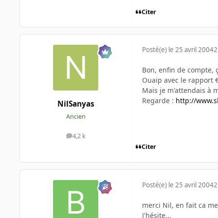
Citer
Posté(e)
le 25 avril 2004
2
Bon, enfin de compte, ç
Ouaip avec le rapport 
Mais je m'attendais à m
Regarde :
http://www.
NilSanyas
Ancien
4,2 k
messages
Citer
Posté(e)
le 25 avril 2004
2
merci Nil, en fait ca me 
J'hésite...