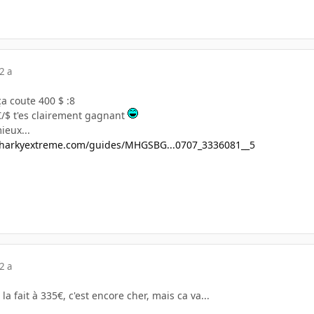
2 a
a coute 400 $ :8
€/$ t'es clairement gagnant
ieux...
sharkyextreme.com/guides/MHGSBG...0707_3336081__5
2 a
la fait à 335€, c'est encore cher, mais ca va...