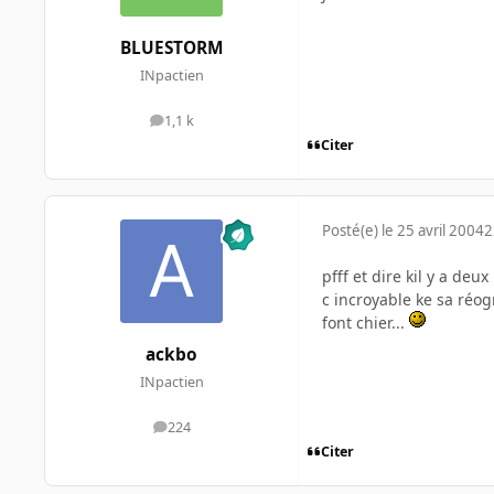
BLUESTORM
INpactien
1,1 k
messages
Citer
Posté(e)
le 25 avril 2004
2
pfff et dire kil y a de
c incroyable ke sa ré
font chier...
ackbo
INpactien
224
messages
Citer