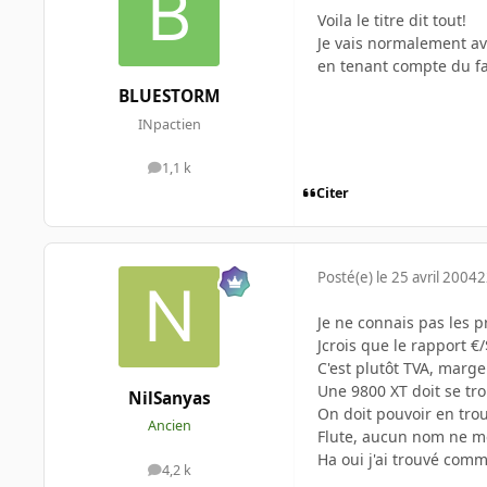
Voila le titre dit tout!
Je vais normalement av
en tenant compte du fai
BLUESTORM
INpactien
1,1 k
messages
Citer
Posté(e)
le 25 avril 2004
2
Je ne connais pas les pr
Jcrois que le rapport €
C'est plutôt TVA, marg
Une 9800 XT doit se tro
NilSanyas
On doit pouvoir en trou
Ancien
Flute, aucun nom ne me 
Ha oui j'ai trouvé comm
4,2 k
messages