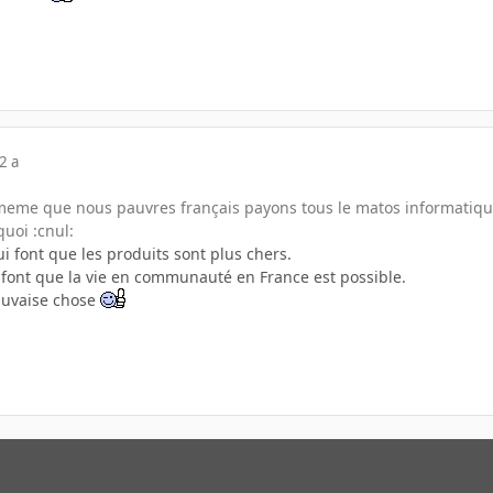
2 a
eme que nous pauvres français payons tous le matos informatique
uoi :cnul:
ui font que les produits sont plus chers.
i font que la vie en communauté en France est possible.
mauvaise chose