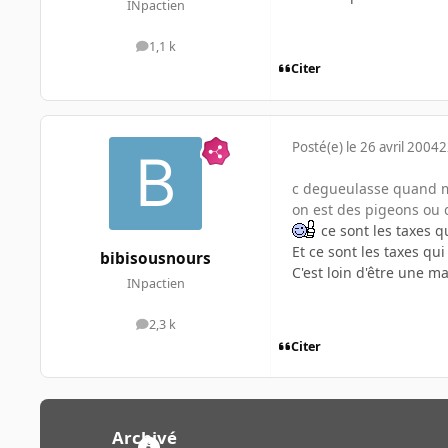
INpactien
1,1 k
messages
Citer
Posté(e)
le 26 avril 2004
2
c degueulasse quand m
on est des pigeons ou q
ce sont les taxes q
Et ce sont les taxes qu
bibisousnours
C'est loin d'être une 
INpactien
2,3 k
messages
Citer
Archivé