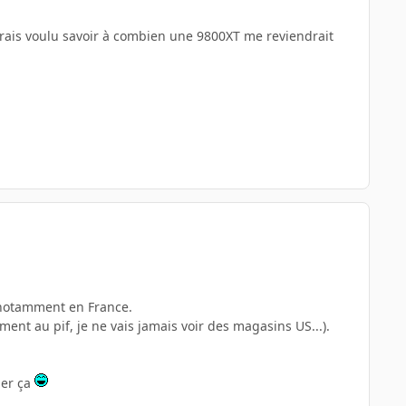
rais voulu savoir à combien une 9800XT me reviendrait
t notamment en France.
ent au pif, je ne vais jamais voir des magasins US...).
ner ça