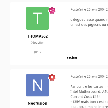
Posté(e)
le 26 avril 2004
2
c degueulasse quand m
on est des pigeons ou q
THOMAS62
INpactien
1 k
messages
Citer
Posté(e)
le 26 avril 2004
2
Par contre les cartes m
Intel Motherboard: AS
Current Cost: $164
~135€ mais bon c'est se
Neofusion
beaucoup moins intere