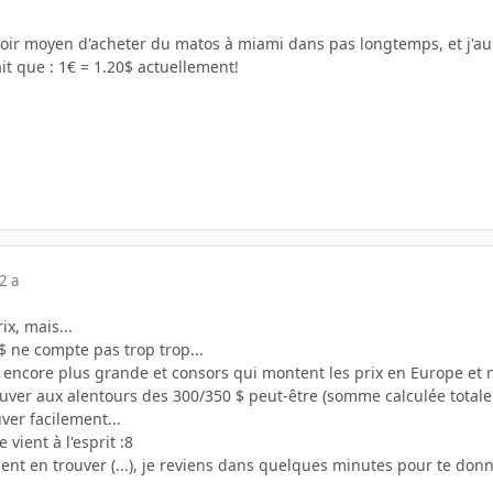
oir moyen d'acheter du matos à miami dans pas longtemps, et j'au
t que : 1€ = 1.20$ actuellement!
2 a
ix, mais...
/$ ne compte pas trop trop...
e encore plus grande et consors qui montent les prix en Europe e
uver aux alentours des 300/350 $ peut-être (somme calculée totalem
ver facilement...
vient à l'esprit :8
ent en trouver (...), je reviens dans quelques minutes pour te don