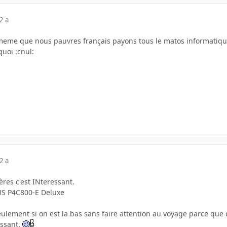
2 a
eme que nous pauvres français payons tous le matos informatique
uoi :cnul:
2 a
ères c'est INteressant.
US P4C800-E Deluxe
ulement si on est la bas sans faire attention au voyage parce que qua
ssant.