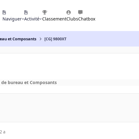
Naviguer
Activité
Classement
Clubs
Chatbox
reau et Composants
[CG] 9800XT
s de bureau et Composants
2 a