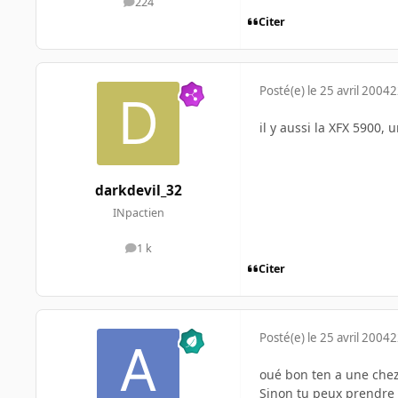
224
messages
Citer
Posté(e)
le 25 avril 2004
2
il y aussi la XFX 5900,
darkdevil_32
INpactien
1 k
messages
Citer
Posté(e)
le 25 avril 2004
2
oué bon ten a une chez 
Sinon tu peux prendre c