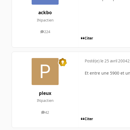
ackbo
INpactien
224
messages
Citer
Posté(e)
le 25 avril 2004
2
Et entre une 5900 et u
pleux
INpactien
42
messages
Citer