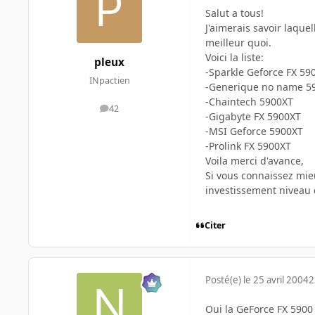
Salut a tous!
J'aimerais savoir laque
meilleur quoi.
Voici la liste:
pleux
-Sparkle Geforce FX 59
INpactien
-Generique no name 5
-Chaintech 5900XT
42
messages
-Gigabyte FX 5900XT
-MSI Geforce 5900XT
-Prolink FX 5900XT
Voila merci d'avance,
Si vous connaissez mie
investissement niveau 
Citer
Posté(e)
le 25 avril 2004
2
Oui la GeForce FX 5900