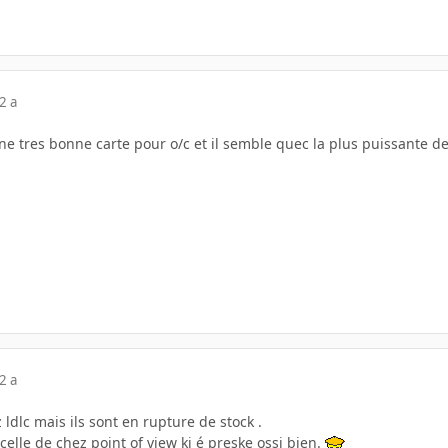
2 a
 une tres bonne carte pour o/c et il semble quec la plus puissante d
2 a
ldlc mais ils sont en rupture de stock .
elle de chez point of view ki é preske ossi bien.