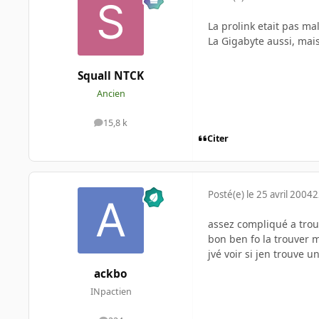
La prolink etait pas mal
La Gigabyte aussi, mais
Squall NTCK
Ancien
15,8 k
messages
Citer
Posté(e)
le 25 avril 2004
2
assez compliqué a trou
bon ben fo la trouver 
jvé voir si jen trouve un
ackbo
INpactien