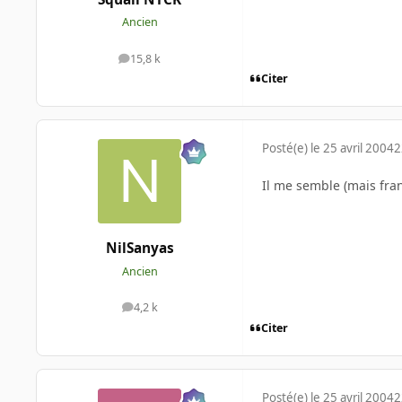
Ancien
15,8 k
messages
Citer
Posté(e)
le 25 avril 2004
2
Il me semble (mais fran
NilSanyas
Ancien
4,2 k
messages
Citer
Posté(e)
le 25 avril 2004
2