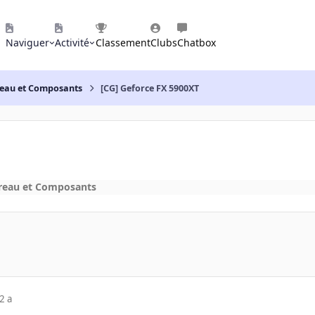
Naviguer
Activité
Classement
Clubs
Chatbox
reau et Composants
[CG] Geforce FX 5900XT
reau et Composants
2 a