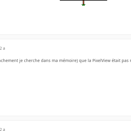
2 a
chement je cherche dans ma mémoire) que la PixelView était pas mal.
2 a