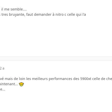
 il me semble....
 tres bruyante, faut demander à nitro c celle qui l'a
2 a
vé mais de loin les meilleurs performances des 5900xt celle de ch
mintenant...
e...