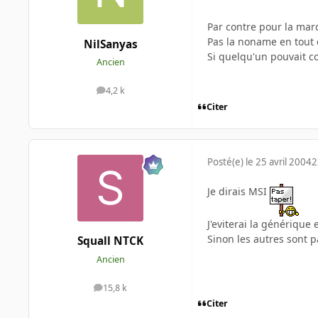
Par contre pour la marq
Pas la noname en tout c
NilSanyas
Si quelqu'un pouvait c
Ancien
4,2 k
messages
Citer
Posté(e)
le 25 avril 2004
2
Je dirais MSI
J'eviterai la générique e
Sinon les autres sont pa
Squall NTCK
Ancien
15,8 k
messages
Citer