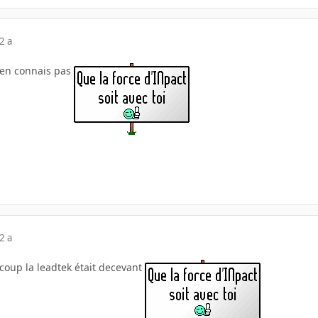
2 a
'en connais pas
2 a
 coup la leadtek était decevant