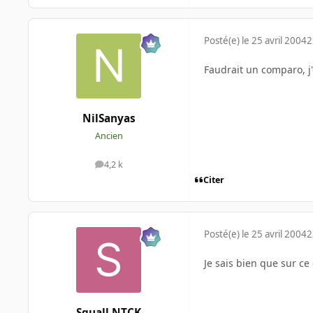
Posté(e)
le 25 avril 2004
2
Faudrait un comparo, j
NilSanyas
Ancien
4,2 k
messages
Citer
Posté(e)
le 25 avril 2004
2
Je sais bien que sur ce
Squall NTCK