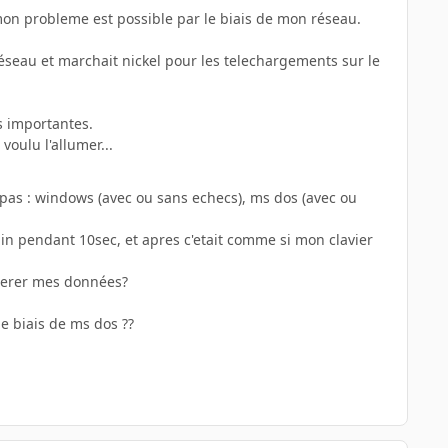
 mon probleme est possible par le biais de mon réseau.
éseau et marchait nickel pour les telechargements sur le
s importantes.
voulu l'allumer...
t pas : windows (avec ou sans echecs), ms dos (avec ou
 main pendant 10sec, et apres c'etait comme si mon clavier
uperer mes données?
le biais de ms dos ??