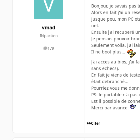
Bonjour, je savais pas
Alors en fait j'ai un 
Jusque peu, mon PC eta
net.
vmad
Ensuite j'ai recuperé u
INpactien
Je pensais pouvoir bra
Seulement voila, j'ai l
179
messages
Il ne boot plus...
J'ai acces au bios, j'a
sans echecs).
En fait je viens de tes
était debranché...
Pourriez vous me donn
PS: le portable n'a pas 
Est il possible de conn
Merci par avance.
Citer