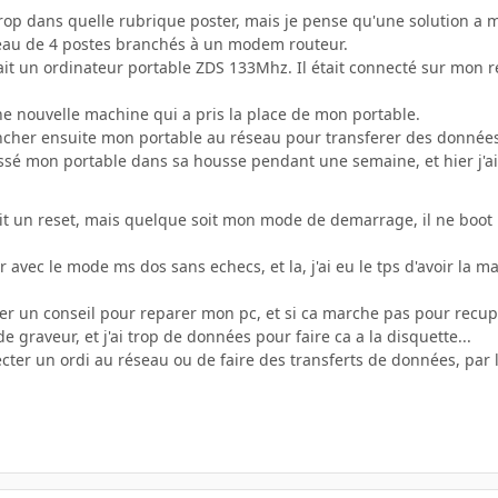
 trop dans quelle rubrique poster, mais je pense qu'une solution a
réseau de 4 postes branchés à un modem routeur.
it un ordinateur portable ZDS 133Mhz. Il était connecté sur mon r
ne nouvelle machine qui a pris la place de mon portable.
ncher ensuite mon portable au réseau pour transferer des donnée
aissé mon portable dans sa housse pendant une semaine, et hier j'ai 
i fait un reset, mais quelque soit mon mode de demarrage, il ne boo
ter avec le mode ms dos sans echecs, et la, j'ai eu le tps d'avoir la
er un conseil pour reparer mon pc, et si ca marche pas pour rec
de graveur, et j'ai trop de données pour faire ca a la disquette...
ecter un ordi au réseau ou de faire des transferts de données, par 