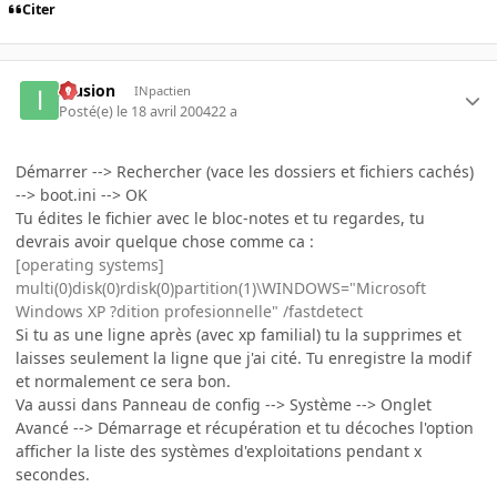
Citer
Illusion
INpactien
Posté(e)
le 18 avril 2004
22 a
Démarrer --> Rechercher (vace les dossiers et fichiers cachés)
--> boot.ini --> OK
Tu édites le fichier avec le bloc-notes et tu regardes, tu
devrais avoir quelque chose comme ca :
[operating systems]
multi(0)disk(0)rdisk(0)partition(1)\WINDOWS="Microsoft
Windows XP ?dition profesionnelle" /fastdetect
Si tu as une ligne après (avec xp familial) tu la supprimes et
laisses seulement la ligne que j'ai cité. Tu enregistre la modif
et normalement ce sera bon.
Va aussi dans Panneau de config --> Système --> Onglet
Avancé --> Démarrage et récupération et tu décoches l'option
afficher la liste des systèmes d'exploitations pendant x
secondes.