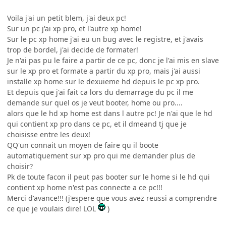
Voila j'ai un petit blem, j'ai deux pc!
Sur un pc j'ai xp pro, et l'autre xp home!
Sur le pc xp home j'ai eu un bug avec le registre, et j'avais
trop de bordel, j'ai decide de formater!
Je n'ai pas pu le faire a partir de ce pc, donc je l'ai mis en slave
sur le xp pro et formate a partir du xp pro, mais j'ai aussi
installe xp home sur le dexuieme hd depuis le pc xp pro.
Et depuis que j'ai fait ca lors du demarrage du pc il me
demande sur quel os je veut booter, home ou pro....
alors que le hd xp home est dans l autre pc! Je n'ai que le hd
qui contient xp pro dans ce pc, et il dmeand tj que je
choisisse entre les deux!
QQ'un connait un moyen de faire qu il boote
automatiquement sur xp pro qui me demander plus de
choisir?
Pk de toute facon il peut pas booter sur le home si le hd qui
contient xp home n'est pas connecte a ce pc!!!
Merci d'avance!!! (j'espere que vous avez reussi a comprendre
ce que je voulais dire! LOL
)