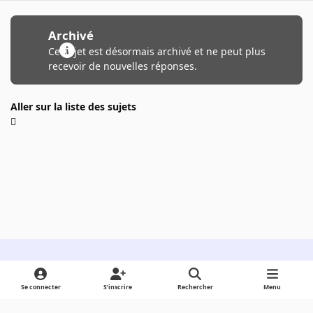
Archivé
Ce sujet est désormais archivé et ne peut plus
recevoir de nouvelles réponses.
Aller sur la liste des sujets
Light Mode
Dark Mode
System Preference
Se connecter
S’inscrire
Rechercher
Menu
Langue
Cookies