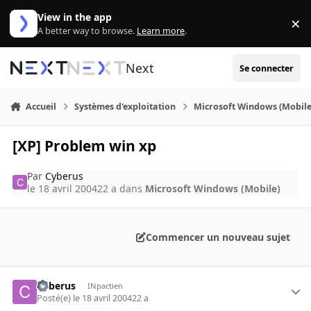
Aller au contenu
View in the app
×
Di
A better way to browse.
Learn more
.
Next
Se connecter
Accueil
Systèmes d'exploitation
Microsoft Windows (Mobile
[XP] Problem win xp
Par
Cyberus
le 18 avril 2004
22 a
dans
Microsoft Windows (Mobile)
Commencer un nouveau sujet
Cyberus
INpactien
Posté(e)
le 18 avril 2004
22 a