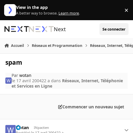
Aller au contenu
View in the app
×
Di
A better way to browse.
Learn more
.
Next
Se connecter
Accueil
Réseaux et Programmation
Réseaux, Internet, Télé
spam
Par
wotan
le 17 avril 2004
22 a
dans
Réseaux, Internet, Téléphonie
et Services en Ligne
Commencer un nouveau sujet
wotan
INpactien
Posté(e)
le 17 avril 2004
22 a