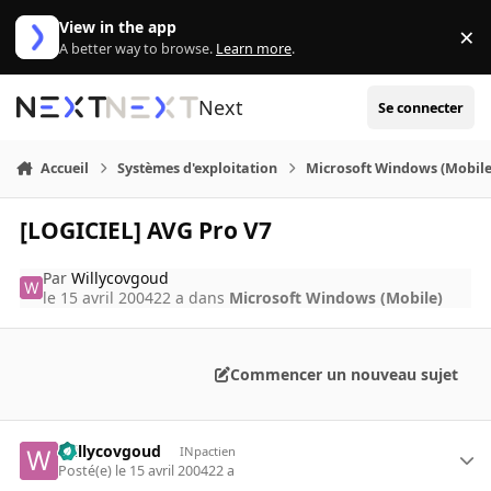
Aller au contenu
View in the app
×
Di
A better way to browse.
Learn more
.
Next
Se connecter
Accueil
Systèmes d'exploitation
Microsoft Windows (Mobile
[LOGICIEL] AVG Pro V7
Par
Willycovgoud
le 15 avril 2004
22 a
dans
Microsoft Windows (Mobile)
Commencer un nouveau sujet
Willycovgoud
INpactien
Posté(e)
le 15 avril 2004
22 a