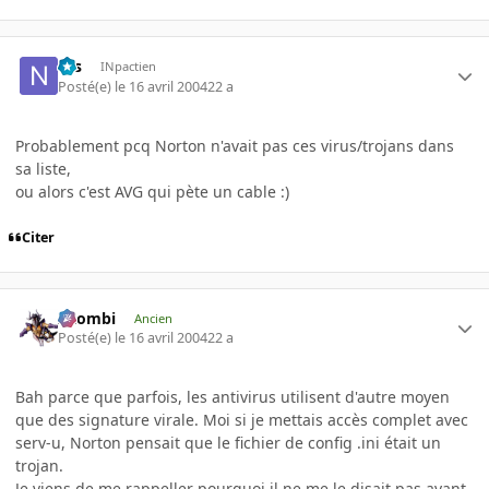
Nis
INpactien
Posté(e)
le 16 avril 2004
22 a
Probablement pcq Norton n'avait pas ces virus/trojans dans
sa liste,
ou alors c'est AVG qui pète un cable :)
Citer
XZombi
Ancien
Posté(e)
le 16 avril 2004
22 a
Bah parce que parfois, les antivirus utilisent d'autre moyen
que des signature virale. Moi si je mettais accès complet avec
serv-u, Norton pensait que le fichier de config .ini était un
trojan.
Je viens de me rappeller pourquoi il ne me le disait pas avant,