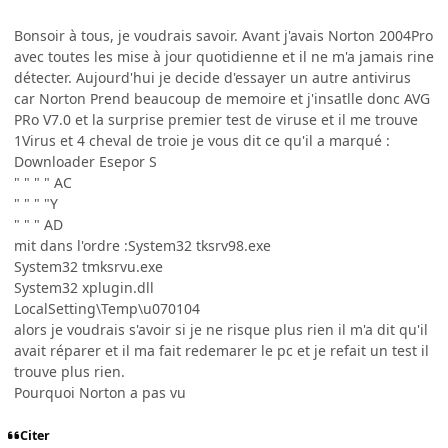
Bonsoir à tous, je voudrais savoir. Avant j'avais Norton 2004Pro
avec toutes les mise à jour quotidienne et il ne m'a jamais rine
détecter. Aujourd'hui je decide d'essayer un autre antivirus
car Norton Prend beaucoup de memoire et j'insatlle donc AVG
PRo V7.0 et la surprise premier test de viruse et il me trouve
1Virus et 4 cheval de troie je vous dit ce qu'il a marqué :
Downloader Esepor S
" " " " AC
" " " "Y
" " " AD
mit dans l'ordre :System32 tksrv98.exe
System32 tmksrvu.exe
System32 xplugin.dll
LocalSetting\Temp\u070104
alors je voudrais s'avoir si je ne risque plus rien il m'a dit qu'il
avait réparer et il ma fait redemarer le pc et je refait un test il
trouve plus rien.
Pourquoi Norton a pas vu
Citer