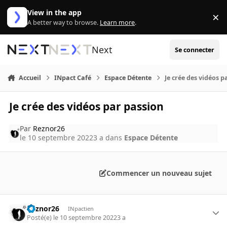
Aller au contenu
View in the app
×
Di
A better way to browse.
Learn more
.
Next
Se connecter
Accueil
INpact Café
Espace Détente
Je crée des vidéos p
Je crée des vidéos par passion
Par
Reznor26
le 10 septembre 2022
3 a
dans
Espace Détente
Commencer un nouveau sujet
Reznor26
INpactien
Posté(e)
le 10 septembre 2022
3 a