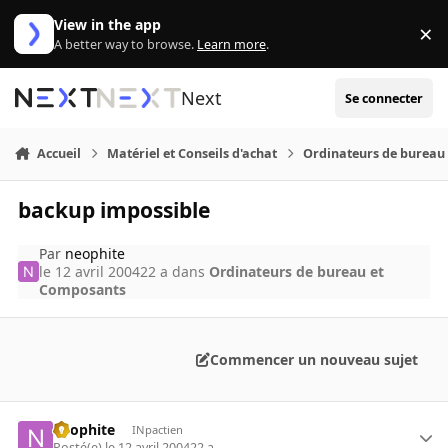
Aller au contenu
View in the app
×
Di
A better way to browse.
Learn more
.
Next
Se connecter
Accueil
Matériel et Conseils d'achat
Ordinateurs de bureau
backup impossible
Par
neophite
le 12 avril 2004
22 a
dans
Ordinateurs de bureau et
Composants
Commencer un nouveau sujet
neophite
INpactien
Posté(e)
le 12 avril 2004
22 a