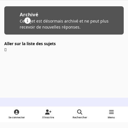
Archivé
Ce sujet est désormais archivé et ne peut plus
recevoir de nouvelles réponses.
Aller sur la liste des sujets
Light Mode
Dark Mode
System Preference
Se connecter
S’inscrire
Rechercher
Menu
Langue
Cookies