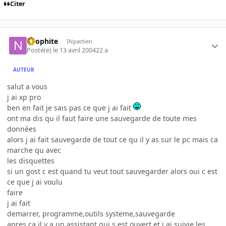
Citer
neophite
INpactien
Posté(e)
le 13 avril 2004
22 a
AUTEUR
salut a vous
j ai xp pro
ben en fait je sais pas ce que j ai fait
ont ma dis qu il faut faire une sauvegarde de toute mes
données
alors j ai fait sauvegarde de tout ce qu il y as sur le pc mais ca
marche qu avec
les disquettes
si un gost c est quand tu veut tout sauvegarder alors oui c est
ce que j ai voulu
faire
j ai fait
demarrer, programme,outils systeme,sauvegarde
apres ca il y a un assistant qui s est ouvert et j ai suivie les