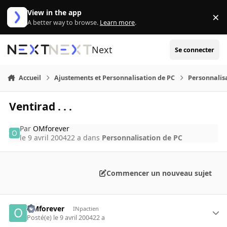
Aller au contenu
View in the app
×
Di
A better way to browse.
Learn more
.
Next
Se connecter
Accueil
Ajustements et Personnalisation de PC
Personnalis
Ventirad . . .
Par
OMforever
le 9 avril 2004
22 a
dans
Personnalisation de PC
Commencer un nouveau sujet
OMforever
INpactien
Posté(e)
le 9 avril 2004
22 a