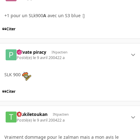
+1 pour un SLk900
A
avec un S3 blue :]
Citer
Private piracy
INpactien
Posté(e)
le 9 avril 2004
22 a
SLK 900
Citer
toukiletoukan
INpactien
Posté(e)
le 9 avril 2004
22 a
Vraiment dommage pour le zalman mais a mon avis le