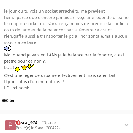
le jour ou tu vois un socket arraché tu me previent
hein...parce que c encore jamais arrivé,c une legende urbaine
le coup du socket qui s'arraceh,a moins de prendre la config a
coup de latte et de la balancer par la fenetre ca craint
rien,gaffe aussi a transporter le pc a l'horizontale,mais aucun
soucis a se faire!
Moi quand je vais en LANs je le balance par la fenetre, c 'est
ptetre pour ca non ??
LOL !
C'est une legende urbaine effectivement mais ca en fait
flipper plus d'un en tout cas !!
LOL :clinoeil:
Citer
Pascal_974
INpactien
Posté(e)
le 9 avril 2004
22 a