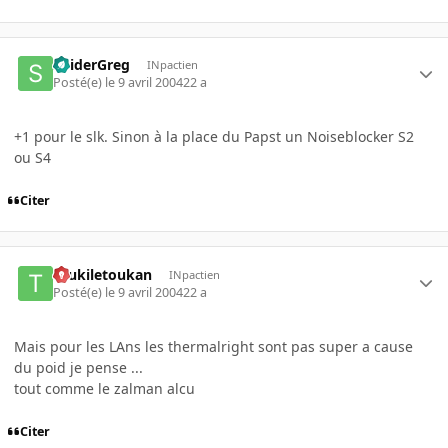
SpiderGreg
INpactien
Posté(e)
le 9 avril 2004
22 a
+1 pour le slk. Sinon à la place du Papst un Noiseblocker S2
ou S4
Citer
toukiletoukan
INpactien
Posté(e)
le 9 avril 2004
22 a
Mais pour les LAns les thermalright sont pas super a cause
du poid je pense ...
tout comme le zalman alcu
Citer