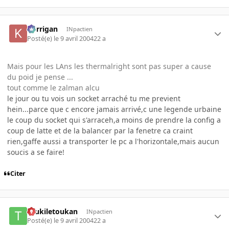
korrigan
INpactien
Posté(e)
le 9 avril 2004
22 a
Mais pour les LAns les thermalright sont pas super a cause
du poid je pense ...
tout comme le zalman alcu
le jour ou tu vois un socket arraché tu me previent
hein...parce que c encore jamais arrivé,c une legende urbaine
le coup du socket qui s'arraceh,a moins de prendre la config a
coup de latte et de la balancer par la fenetre ca craint
rien,gaffe aussi a transporter le pc a l'horizontale,mais aucun
soucis a se faire!
Citer
toukiletoukan
INpactien
Posté(e)
le 9 avril 2004
22 a