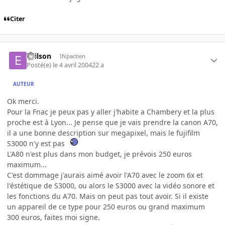
Citer
evilson
INpactien
Posté(e)
le 4 avril 2004
22 a
AUTEUR
Ok merci.
Pour la Fnac je peux pas y aller j'habite a Chambery et la plus
proche est à Lyon... Je pense que je vais prendre la canon A70,
il a une bonne description sur megapixel, mais le fujifilm
S3000 n'y est pas
L'A80 n'est plus dans mon budget, je prévois 250 euros
maximum...
C'est dommage j'aurais aimé avoir l'A70 avec le zoom 6x et
l'éstétique de S3000, ou alors le S3000 avec la vidéo sonore et
les fonctions du A70. Mais on peut pas tout avoir. Si il existe
un appareil de ce type pour 250 euros ou grand maximum
300 euros, faites moi signe.