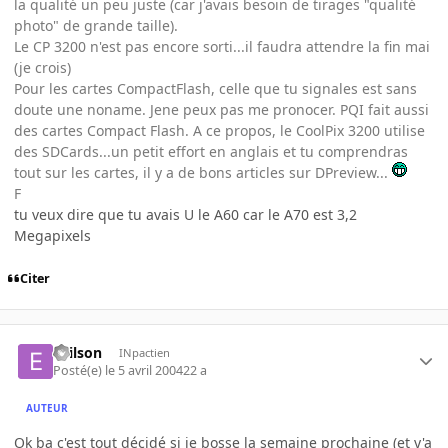
la qualité un peu juste (car j'avais besoin de tirages "qualité
photo" de grande taille).
Le CP 3200 n'est pas encore sorti...il faudra attendre la fin mai
(je crois)
Pour les cartes CompactFlash, celle que tu signales est sans
doute une noname. Jene peux pas me pronocer. PQI fait aussi
des cartes Compact Flash. A ce propos, le CoolPix 3200 utilise
des SDCards...un petit effort en anglais et tu comprendras
tout sur les cartes, il y a de bons articles sur DPreview...
F
tu veux dire que tu avais U le A60 car le A70 est 3,2
Megapixels
Citer
evilson
INpactien
Posté(e)
le 5 avril 2004
22 a
AUTEUR
Ok ba c'est tout décidé si je bosse la semaine prochaine (et y'a