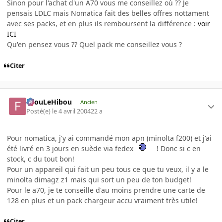
Sinon pour l'achat d'un A70 vous me conseillez où ?? Je
pensais LDLC mais Nomatica fait des belles offres nottament
avec ses packs, et en plus ils remboursent la différence :
voir
ICI
Qu'en pensez vous ?? Quel pack me conseillez vous ?
Citer
FilouLeHibou
Ancien
Posté(e)
le 4 avril 2004
22 a
Pour nomatica, j'y ai commandé mon apn (minolta f200) et j'ai
été livré en 3 jours en suède via fedex
! Donc si c en
stock, c du tout bon!
Pour un appareil qui fait un peu tous ce que tu veux, il y a le
minolta dimagz z1 mais qui sort un peu de ton budget!
Pour le a70, je te conseille d'au moins prendre une carte de
128 en plus et un pack chargeur accu vraiment très utile!
Citer