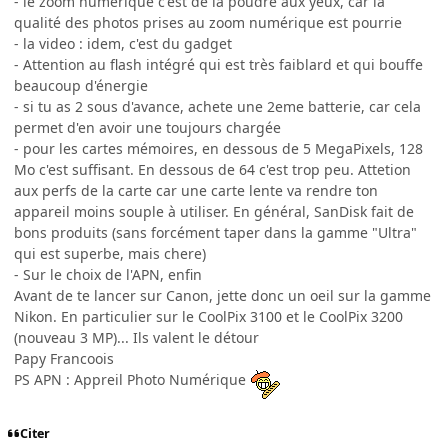
- le zoom numérique c'est de la poudre aux yeux, car la
qualité des photos prises au zoom numérique est pourrie
- la video : idem, c'est du gadget
- Attention au flash intégré qui est très faiblard et qui bouffe
beaucoup d'énergie
- si tu as 2 sous d'avance, achete une 2eme batterie, car cela
permet d'en avoir une toujours chargée
- pour les cartes mémoires, en dessous de 5 MegaPixels, 128
Mo c'est suffisant. En dessous de 64 c'est trop peu. Attetion
aux perfs de la carte car une carte lente va rendre ton
appareil moins souple à utiliser. En général, SanDisk fait de
bons produits (sans forcément taper dans la gamme "Ultra"
qui est superbe, mais chere)
- Sur le choix de l'APN, enfin
Avant de te lancer sur Canon, jette donc un oeil sur la gamme
Nikon. En particulier sur le CoolPix 3100 et le CoolPix 3200
(nouveau 3 MP)... Ils valent le détour
Papy Francoois
PS APN : Appreil Photo Numérique
Citer