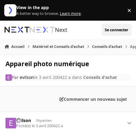
Aller au contenu
View in the app
×
Di
A better way to browse.
Learn more
.
Next
Se connecter
Accueil
Matériel et Conseils d'achat
Conseils d'achat
Ap
Appareil photo numérique
Par
evilson
le 3 avril 2004
22 a
dans
Conseils d'achat
Commencer un nouveau sujet
evilson
INpactien
Posté(e)
le 3 avril 2004
22 a