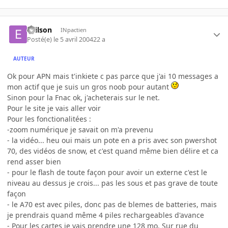
evilson
INpactien
Posté(e)
le 5 avril 2004
22 a
AUTEUR
Ok pour APN mais t'inkiete c pas parce que j'ai 10 messages a
mon actif que je suis un gros noob pour autant
Sinon pour la Fnac ok, j'acheterais sur le net.
Pour le site je vais aller voir
Pour les fonctionalitées :
-zoom numérique je savait on m'a prevenu
- la vidéo... heu oui mais un pote en a pris avec son pwershot
70, des vidéos de snow, et c'est quand même bien délire et ca
rend asser bien
- pour le flash de toute façon pour avoir un externe c'est le
niveau au dessus je crois... pas les sous et pas grave de toute
façon
- le A70 est avec piles, donc pas de blemes de batteries, mais
je prendrais quand même 4 piles rechargeables d'avance
- Pour les cartes je vais prendre une 128 mo. Sur rue du