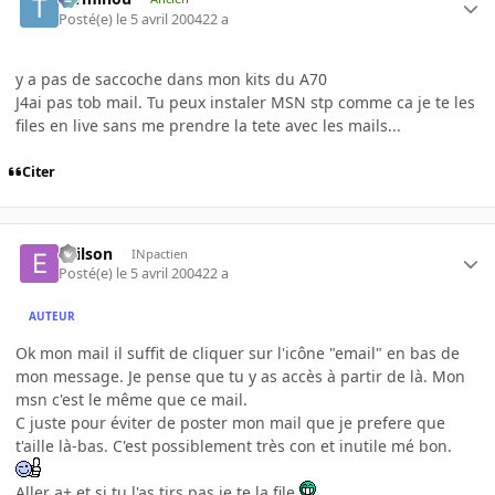
Posté(e)
le 5 avril 2004
22 a
y a pas de saccoche dans mon kits du A70
J4ai pas tob mail. Tu peux instaler MSN stp comme ca je te les
files en live sans me prendre la tete avec les mails...
Citer
evilson
INpactien
Posté(e)
le 5 avril 2004
22 a
AUTEUR
Ok mon mail il suffit de cliquer sur l'icône "email" en bas de
mon message. Je pense que tu y as accès à partir de là. Mon
msn c'est le même que ce mail.
C juste pour éviter de poster mon mail que je prefere que
t'aille là-bas. C'est possiblement très con et inutile mé bon.
Aller a+ et si tu l'as tjrs pas je te la file