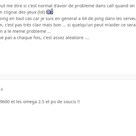
ut me dire si c'est normal d'avoir de probleme dans call quand on 
n clignai des yeux (lol)
ing en tout cas car je suis en general a 64 de ping dans les serveu
n, c'est pas trés clair mais bon ... si quelqu'un peut m'aider ce ser
n a le meme probleme ...
ve pas a chaque fois, c'est assez aleatoire ....
 a
 9600 et les omega 2.5 et po de soucis !!