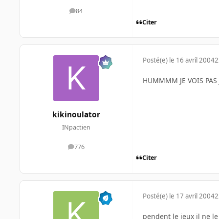
84
messages
Citer
Posté(e)
le 16 avril 2004
2
HUMMMM JE VOIS PAS 
kikinoulator
INpactien
776
messages
Citer
Posté(e)
le 17 avril 2004
2
pendent le jeux il ne le