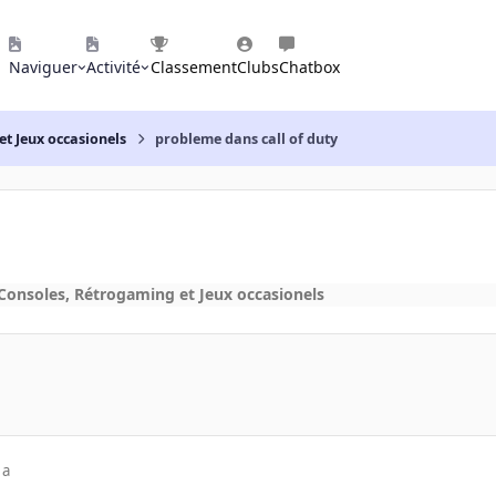
Naviguer
Activité
Classement
Clubs
Chatbox
et Jeux occasionels
probleme dans call of duty
 Consoles, Rétrogaming et Jeux occasionels
 a