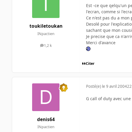
Est -ce que qelqu'un pe
l'ecran, comme si l'ecra
Ce n'est pas du a mon p
Desolé pour l'explicatio
toukiletoukan
sachant que mon cousi
INpactien
Je precise que ca n'arri
Merci d'avance
1,2 k
messages
Citer
Posté(e)
le 9 avril 2004
22
G call of duty avec une
denis64
INpactien