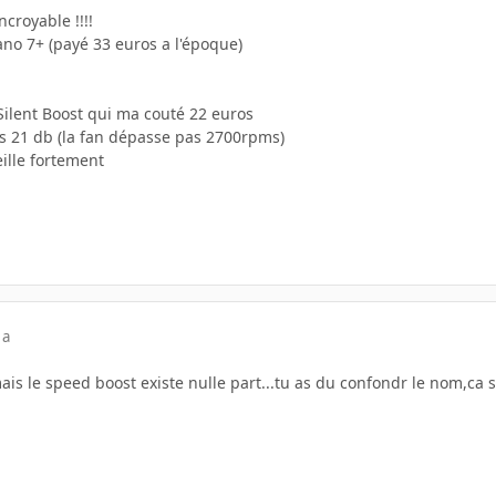
ncroyable !!!!
ano 7+ (payé 33 euros a l'époque)
 Silent Boost qui ma couté 22 euros
es 21 db (la fan dépasse pas 2700rpms)
eille fortement
 a
mais le speed boost existe nulle part...tu as du confondr le nom,ca s