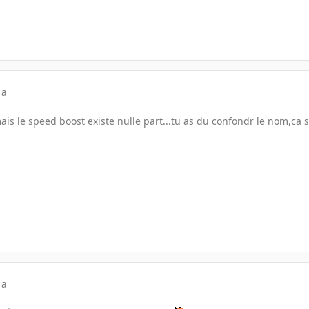
 a
mais le speed boost existe nulle part...tu as du confondr le nom,ca s
 a