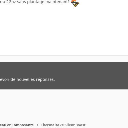
cker à 2Ghz sans plantage maintenant?
cevoir de nouvelles réponses.
reau et Composants
Thermaltake Silent Boost