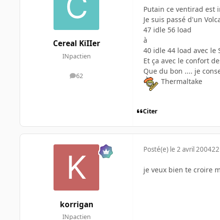
Putain ce ventirad est i
Je suis passé d'un Volc
47 idle 56 load
à
Cereal KiIIer
40 idle 44 load avec le
INpactien
Et ça avec le confort d
Que du bon .... je cons
62
messages
Thermaltake
Citer
Posté(e)
le 2 avril 2004
22
je veux bien te croire 
korrigan
INpactien