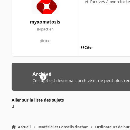
et t'arrives à overclo
myxomatosis
INpactien
366
messages
Citer
Archivé
Ce sujet est désormais archivé et ne peut plus re
Aller sur la liste des sujets
Accueil
Matériel et Conseils d'achat
Ordinateurs de bu