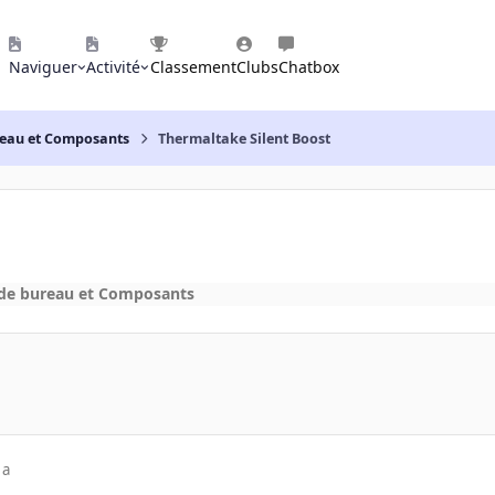
Naviguer
Activité
Classement
Clubs
Chatbox
reau et Composants
Thermaltake Silent Boost
 de bureau et Composants
 a