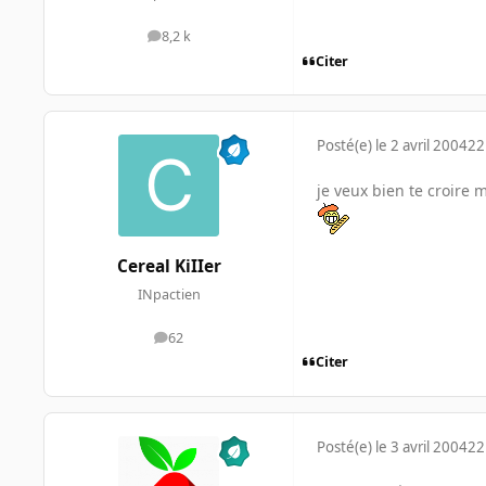
8,2 k
messages
Citer
Posté(e)
le 2 avril 2004
22
je veux bien te croire 
Cereal KiIIer
INpactien
62
messages
Citer
Posté(e)
le 3 avril 2004
22