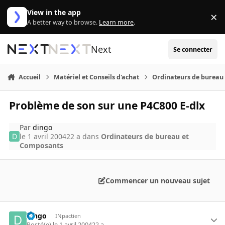
Aller au contenu
View in the app
×
Di
A better way to browse.
Learn more
.
Next
Se connecter
Accueil
Matériel et Conseils d'achat
Ordinateurs de bureau
Problème de son sur une P4C800 E-dlx
Par
dingo
le 1 avril 2004
22 a
dans
Ordinateurs de bureau et
Composants
Commencer un nouveau sujet
dingo
INpactien
Posté(e)
le 1 avril 2004
22 a