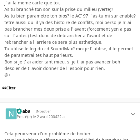
j' ai la meme carte que toi,
As tu branché ton son sur la prise du milieu (verte)?
As tu bien parametre ton bios? le AC' 97 l' as-tu mi sur enable?
tetre aussi qu' il ya des histoire de conflits, moi perso je n' ai
pas brancher mes deux prise a l' avant (forcement yen a pas
sur l' antec) test donc de debrancher a l'avant et de
rebrancher a l' arriere ce sera plus esthetique.
Tu utilise le log du cd SoundMax? moi je l' utilise, il te permet
de parametrai tes haut parleurs.
Bon si je t' ai aider tant mieu, si je t' ai pas avancer beh
desoler de t' avoir donner de l' espoir pour rien.
@+
Citer
Naaba
INpactien
Posté(e)
le 2 avril 2004
22 a
Cela peux venir d'un problème de boitier.