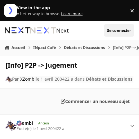
Aller au contenu
View in the app
×
Di
A better way to browse.
Learn more
.
Next
Se connecter
Accueil
INpact Café
Débats et Discussions
[Info] P2P ->
[Info] P2P -> Jugement
Par
XZombi
le 1 avril 2004
22 a
dans
Débats et Discussions
Commencer un nouveau sujet
XZombi
Ancien
Posté(e)
le 1 avril 2004
22 a