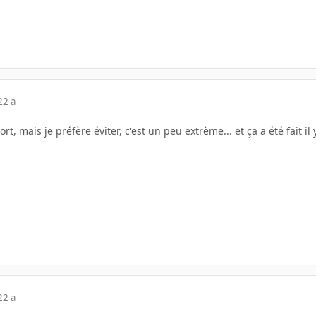
22 a
rt, mais je préfère éviter, c'est un peu extrème... et ça a été fait il
22 a