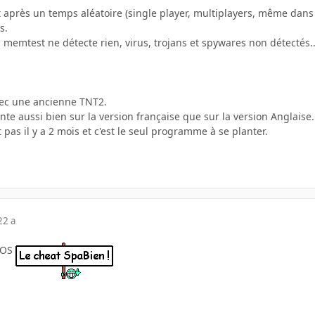
set après un temps aléatoire (single player, multiplayers, même d
s.
s, memtest ne détecte rien, virus, trojans et spywares non détectés..
ec une ancienne TNT2.
ante aussi bien sur la version française que sur la version Anglaise.
 pas il y a 2 mois et c'est le seul programme à se planter.
22 a
l'OS