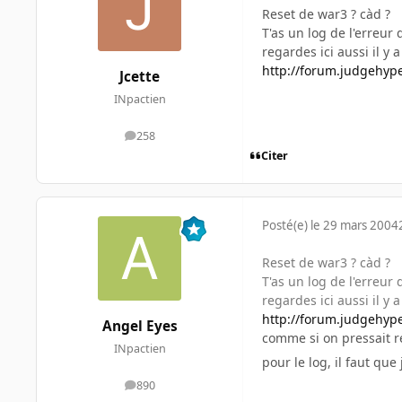
Reset de war3 ? càd ?
T'as un log de l'erreur 
regardes ici aussi il y
http://forum.judgehyp
Jcette
INpactien
258
messages
Citer
Posté(e)
le 29 mars 2004
Reset de war3 ? càd ?
T'as un log de l'erreur 
regardes ici aussi il y
http://forum.judgehyp
Angel Eyes
comme si on pressait r
INpactien
pour le log, il faut q
890
messages