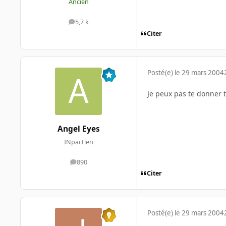
Ancien
5,7 k
messages
Citer
Posté(e)
le 29 mars 2004
Je peux pas te donner to
Angel Eyes
INpactien
890
messages
Citer
Posté(e)
le 29 mars 2004