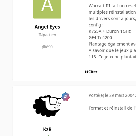
Warcaft III fait un re
multiples réinstallation
les drivers sont à jour
config :
Angel Eyes
K7S5A + Duron 1GHz
INpactien
GF4 Ti 4200
Plantage également av
890
messages
A savoir que le jeux pl
113. Ce jeux ne plantait
Citer
Posté(e)
le 29 mars 2004
Format et réinstall de 
KzR