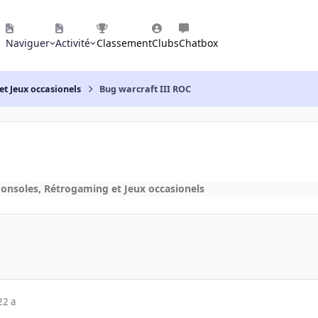
Naviguer
Activité
Classement
Clubs
Chatbox
et Jeux occasionels
Bug warcraft III ROC
Consoles, Rétrogaming et Jeux occasionels
22 a