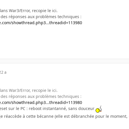
dans War3/Error, recopie le ici.
 a des réponses aux problèmes techniques :
e.com/showthread.php3...threadid=113980
22 a
dans War3/Error, recopie le ici.
 a des réponses aux problèmes techniques :
e.com/showthread.php3...threadid=113980
eset sur le PC : reboot instantanné, sans douceur
ue je réaccède à cette bécanne (elle est débranchée pour le momen