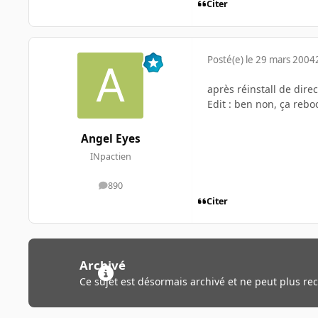
Citer
Posté(e)
le 29 mars 2004
après réinstall de direc
Edit : ben non, ça reboo
Angel Eyes
INpactien
890
messages
Citer
Archivé
Ce sujet est désormais archivé et ne peut plus re