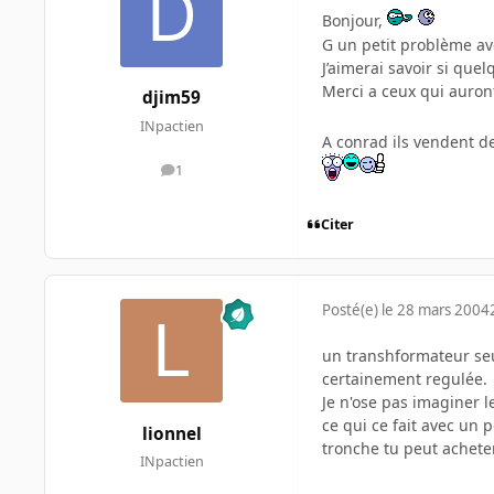
Bonjour,
G un petit problème av
J’aimerai savoir si quel
Merci a ceux qui auron
djim59
INpactien
A conrad ils vendent de
1
messages
Citer
Posté(e)
le 28 mars 2004
un transhformateur seul
certainement regulée.
Je n'ose pas imaginer l
ce qui ce fait avec un 
lionnel
tronche tu peut achete
INpactien