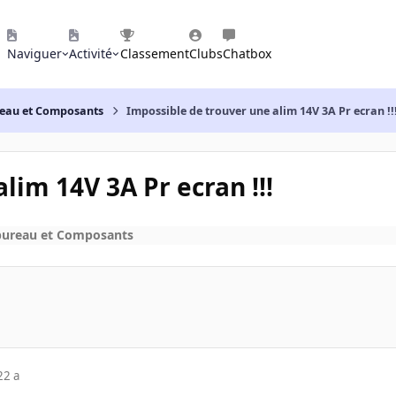
Naviguer
Activité
Classement
Clubs
Chatbox
reau et Composants
Impossible de trouver une alim 14V 3A Pr ecran !!
lim 14V 3A Pr ecran !!!
bureau et Composants
22 a