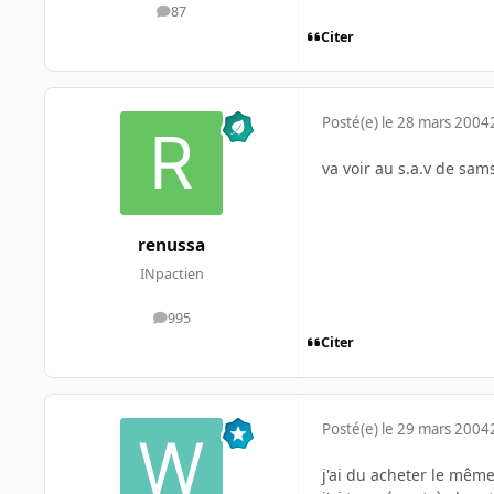
87
messages
Citer
Posté(e)
le 28 mars 2004
va voir au s.a.v de sam
renussa
INpactien
995
messages
Citer
Posté(e)
le 29 mars 2004
j'ai du acheter le même