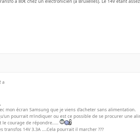
 transfo à 80€ chez un electronicien (a Bruxelles). Le 14V etant asse
2 a
ec mon écran Samsung que je viens d’acheter sans alimentation.
qu’un pourrait m’indiquer ou est ce possible de se procurer une alime
t le courage de répondre.....
s transfos 14V 3.3A ....Cela pourrait il marcher ???