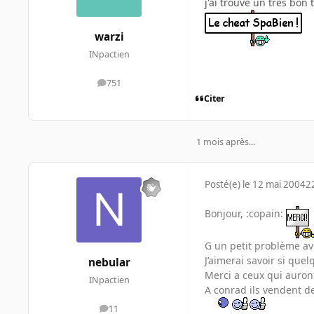
j'ai trouvé un très bon
warzi
INpactien
751
messages
Citer
1 mois après...
Posté(e)
le 12 mai 2004
2
Bonjour, :copain:
G un petit problème av
J’aimerai savoir si quel
nebular
Merci a ceux qui auron
INpactien
A conrad ils vendent de
11
messages