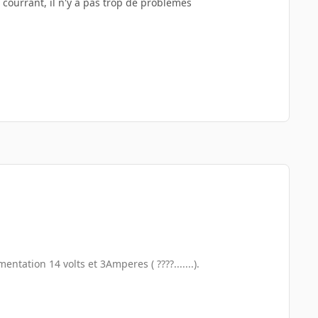
z courrant, il n'y a pas trop de problèmes
ntation 14 volts et 3Amperes ( ????.......).