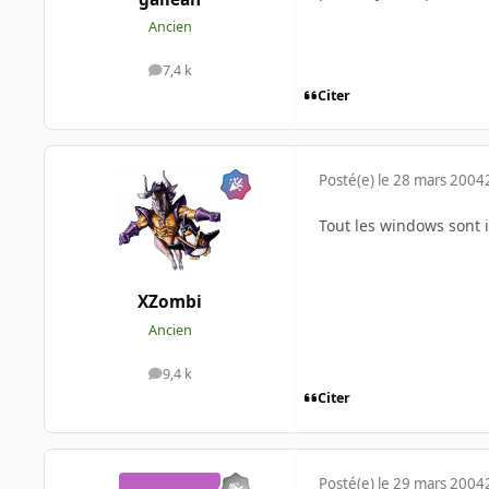
Ancien
7,4 k
messages
Citer
Posté(e)
le 28 mars 2004
Tout les windows sont i
XZombi
Ancien
9,4 k
messages
Citer
Posté(e)
le 29 mars 2004