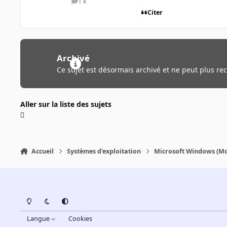
1 k
messages
Citer
Archivé
Ce sujet est désormais archivé et ne peut plus re
Aller sur la liste des sujets
Accueil
Systèmes d'exploitation
Microsoft Windows (Mo
Light Mode
Dark Mode
System Preference
Langue
Cookies