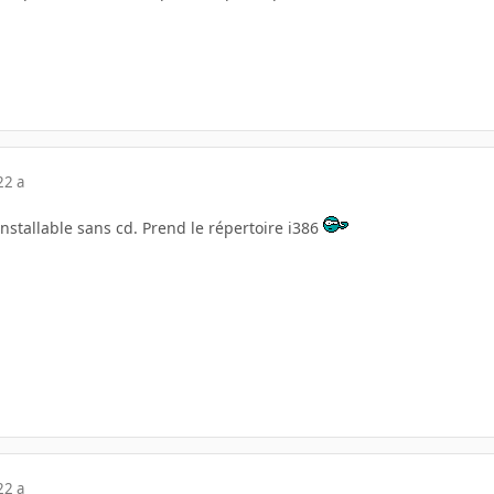
22 a
nstallable sans cd. Prend le répertoire i386
22 a