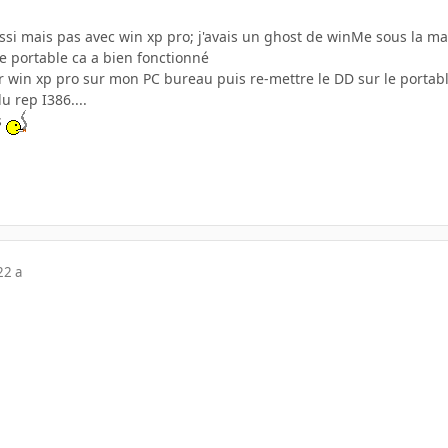
ussi mais pas avec win xp pro; j'avais un ghost de winMe sous la m
 le portable ca a bien fonctionné
r win xp pro sur mon PC bureau puis re-mettre le DD sur le portabl
u rep I386....
s
22 a