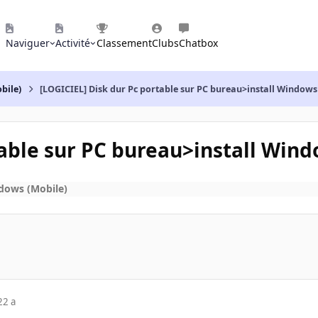
Naviguer
Activité
Classement
Clubs
Chatbox
bile)
[LOGICIEL] Disk dur Pc portable sur PC bureau>install Windows
table sur PC bureau>install Win
dows (Mobile)
22 a