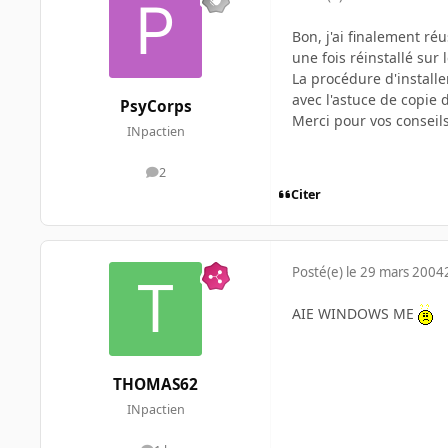
Bon, j'ai finalement ré
une fois réinstallé sur
La procédure d'installe
avec l'astuce de copie d
PsyCorps
Merci pour vos conseil
INpactien
2
messages
Citer
Posté(e)
le 29 mars 2004
AIE WINDOWS ME
THOMAS62
INpactien