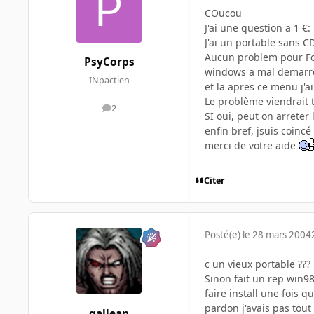
COucou
J'ai une question a 1 €:
J'ai un portable sans C
Aucun problem pour Form
PsyCorps
windows a mal demarré 
INpactien
et la apres ce menu j'a
Le problème viendrait 
2
messages
SI oui, peut on arreter 
enfin bref, jsuis coincé 
merci de votre aide
Citer
Posté(e)
le 28 mars 2004
c un vieux portable ???
Sinon fait un rep win98
faire install une fois 
pardon j'avais pas tout
gallean