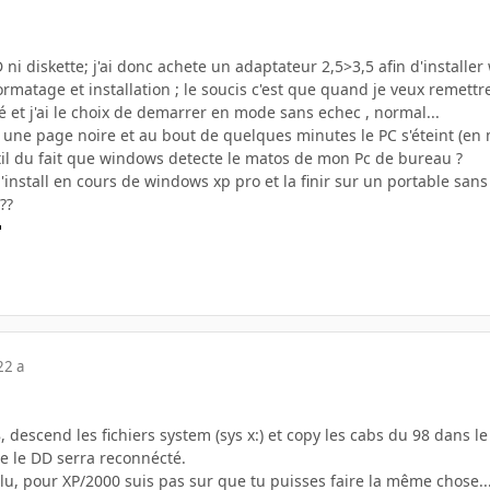
D ni diskette; j'ai donc achete un adaptateur 2,5>3,5 afin d'instal
atage et installation ; le soucis c'est que quand je veux remettre 
et j'ai le choix de demarrer en mode sans echec , normal...
i une page noire et au bout de quelques minutes le PC s'éteint (en 
til du fait que windows detecte le matos de mon Pc de bureau ?
l'install en cours de windows xp pro et la finir sur un portable sans
??
22 a
, descend les fichiers system (sys x:) et copy les cabs du 98 dans l
que le DD serra reconnécté.
 lu, pour XP/2000 suis pas sur que tu puisses faire la même chose..