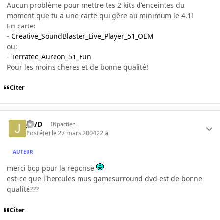
Aucun problème pour mettre tes 2 kits d'enceintes du
moment que tu a une carte qui gère au minimum le 4.1!
En carte:
-
Creative_SoundBlaster_Live_Player_51_OEM
ou:
-
Terratec_Aureon_51_Fun
Pour les moins cheres et de bonne qualité!
Citer
JCVD
INpactien
Posté(e)
le 27 mars 2004
22 a
AUTEUR
merci bcp pour la reponse
est-ce que l'hercules mus gamesurround dvd est de bonne
qualité???
Citer