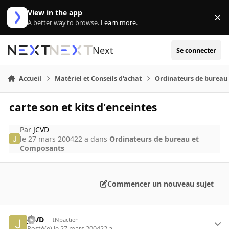
Aller au contenu
View in the app
×
Di
A better way to browse.
Learn more
.
Next
Se connecter
Accueil
Matériel et Conseils d'achat
Ordinateurs de bureau
carte son et kits d'enceintes
Par
JCVD
le 27 mars 2004
22 a
dans
Ordinateurs de bureau et
Composants
Commencer un nouveau sujet
JCVD
INpactien
Posté(e)
le 27 mars 2004
22 a