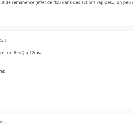
out de rémanence (effet de flou dans des actions rapides... un p
22 a
g et un BenQ a 12ms...
er.
22 a