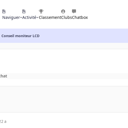
Naviguer
Activité
Classement
Clubs
Chatbox
Conseil moniteur LCD
chat
22 a