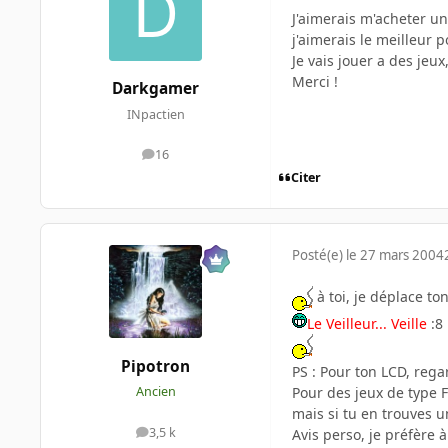
J'aimerais m'acheter u
j'aimerais le meilleur 
Je vais jouer a des jeu
Merci !
Darkgamer
INpactien
16
messages
Citer
Posté(e)
le 27 mars 2004
à toi, je déplace ton
Le Veilleur... Veille
:8
Pipotron
PS : Pour ton LCD, reg
Pour des jeux de type 
Ancien
mais si tu en trouves 
3,5 k
Avis perso, je préfère 
messages