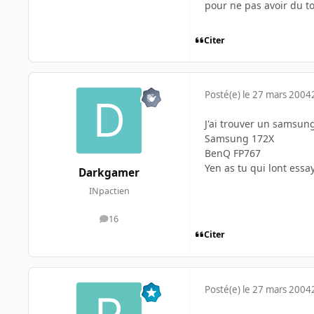
pour ne pas avoir du t
Citer
Posté(e)
le 27 mars 2004
J'ai trouver un samsun
Samsung 172X
BenQ FP767
Yen as tu qui lont essay
Darkgamer
INpactien
16
messages
Citer
Posté(e)
le 27 mars 2004