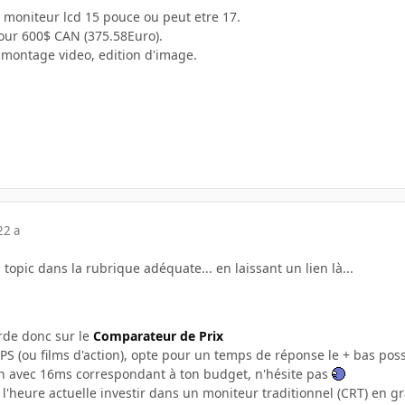
n moniteur lcd 15 pouce ou peut etre 17.
pour 600$ CAN (375.58Euro).
x,montage video, edition d'image.
22 a
 topic dans la rubrique adéquate... en laissant un lien là...
arde donc sur le
Comparateur de Prix
FPS (ou films d'action), opte pour un temps de réponse le + bas po
un avec 16ms correspondant à ton budget, n'hésite pas
à l'heure actuelle investir dans un moniteur traditionnel (CRT) en