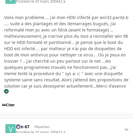
Posté(e)
le 25 mars 2004
22 a
Voila mon probleme.... j'ai mon HDD infecté par win32.parite.b
.... suite a des plantages et des demarrages bugués, j'ai
reformaté mon pc avec un fdisk (avant le formatage) ...
malheureusement, je n'arrive plus du tout a reinstaller win 98
sur le HDD formaté et partitionné... je pense que le boot du
HDD est infecté ... par malheur je n'ai pas de disquettes de
boot de mon antivirus pour nettoyer ce virus... Où je peux en
trouver ? ...j'ai cherché un peu partout sur le net ...les
quelques programmes trouvés ne fonctionnent pas...j'ai
meme testé la procedure du " sys a: c: " avec une disquette
systeme saine sans resultat..Alors j'attend des propositions de
solution car je suis desesperer actuellement...Merci d'avance
Citer
Van 67
INpactien
Posté(e)
le 25 mars 2004
22 a