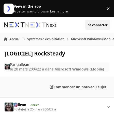
Aller au contenu
View in the app
×
Di
A better way to browse.
Learn more
.
Next
Se connecter
Accueil
Systèmes d'exploitation
Microsoft Windows (Mobile
[LOGICIEL] RockSteady
Par
gallean
le 20 mars 2004
22 a
dans
Microsoft Windows (Mobile)
Commencer un nouveau sujet
gallean
Ancien
Posté(e)
le 20 mars 2004
22 a