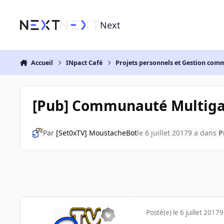
Aller au contenu
Next
Accueil
INpact Café
Projets personnels et Gestion co
[Pub] Communauté Multig
Par
[Set0xTV] MoustacheBot
le 6 juillet 2017
9 a
dans
P
Posté(e)
le 6 juillet 2017
9