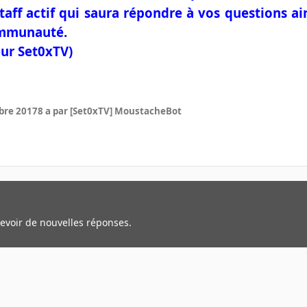
aff actif qui saura répondre à vos questions ai
ommunauté.
ur Set0xTV)
bre 2017
8 a
par [Set0xTV] MoustacheBot
cevoir de nouvelles réponses.