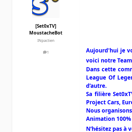
[Set0xTV]
MoustacheBot
INpactien
Aujourd'hui je v
1
messages
voici notre Team
Dans cette comm
League Of Legen
d’autre.
Sa filière Set0x
Project Cars, Eur
Nous organisons 
Animation 100% 
N’hésitez pas à v