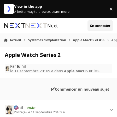
Aller au contenu
View in the app
×
Di
A better way to browse.
Learn more
.
Next
Se connecter
Accueil
Systèmes d'exploitation
Apple MacOS et iOS
App
Apple Watch Series 2
Par
luinil
le 11 septembre 2016
9 a
dans
Apple MacOS et iOS
Commencer un nouveau sujet
luinil
Ancien
Posté(e)
le 11 septembre 2016
9 a