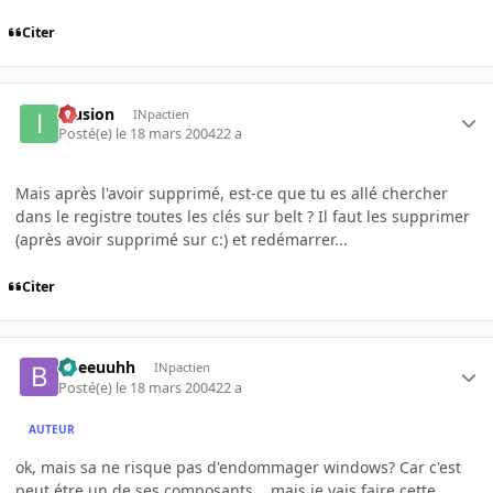
Citer
Illusion
INpactien
Posté(e)
le 18 mars 2004
22 a
Mais après l'avoir supprimé, est-ce que tu es allé chercher
dans le registre toutes les clés sur belt ? Il faut les supprimer
(après avoir supprimé sur c:) et redémarrer...
Citer
bbeeuuhh
INpactien
Posté(e)
le 18 mars 2004
22 a
AUTEUR
ok, mais sa ne risque pas d'endommager windows? Car c'est
peut étre un de ses composants... mais je vais faire cette