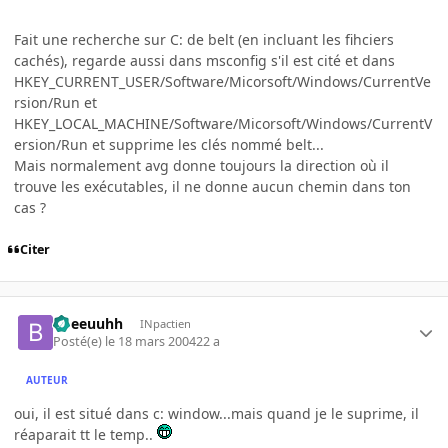
Fait une recherche sur C: de belt (en incluant les fihciers
cachés), regarde aussi dans msconfig s'il est cité et dans
HKEY_CURRENT_USER/Software/Micorsoft/Windows/CurrentVe
rsion/Run et
HKEY_LOCAL_MACHINE/Software/Micorsoft/Windows/CurrentV
ersion/Run et supprime les clés nommé belt...
Mais normalement avg donne toujours la direction où il
trouve les exécutables, il ne donne aucun chemin dans ton
cas ?
Citer
bbeeuuhh
INpactien
Posté(e)
le 18 mars 2004
22 a
AUTEUR
oui, il est situé dans c: window...mais quand je le suprime, il
réaparait tt le temp..