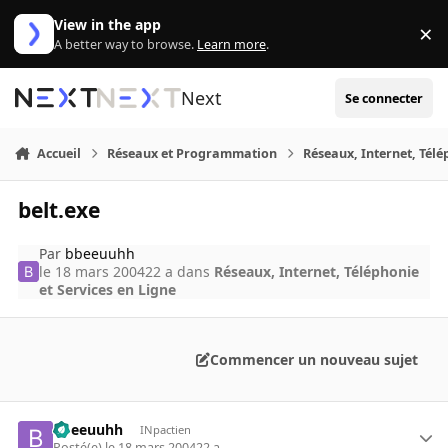
Aller au contenu
View in the app
×
Di
A better way to browse.
Learn more
.
Next
Se connecter
Accueil
Réseaux et Programmation
Réseaux, Internet, Télé
belt.exe
Par
bbeeuuhh
le 18 mars 2004
22 a
dans
Réseaux, Internet, Téléphonie
et Services en Ligne
Commencer un nouveau sujet
bbeeuuhh
INpactien
Posté(e)
le 18 mars 2004
22 a